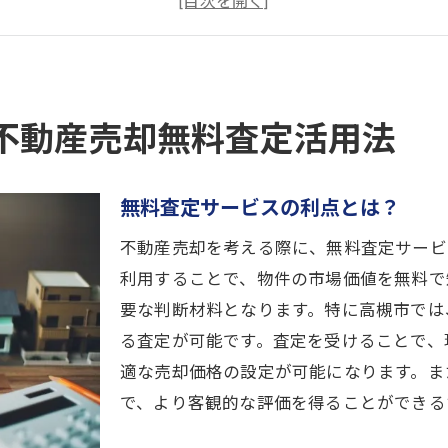
信頼できる業者を見極めるポイント
不動産売却成功のためのステップ
無料査定後の売却戦略
不動産売却無料査定活用法
プロの視点を無料で！高槻市の不動産売却査定のメリット
専門家による査定の価値
無料査定サービスの利点とは？
高槻市内での無料査定の流行
プロが提供する査定情報の活用法
不動産売却を考える際に、無料査定サービ
無料査定で得る売却のヒント
利用することで、物件の市場価値を無料で
要な判断材料となります。特に高槻市では
査定後のアクションプラン
る査定が可能です。査定を受けることで、
高槻市における不動産査定の最新動向
適な売却価格の設定が可能になります。ま
高槻市での不動産売却成功の鍵は無料査定にあり
で、より客観的な評価を得ることができる
成功率を上げる無料査定の活用