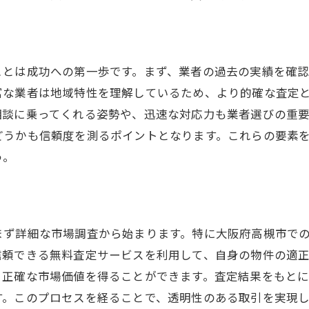
安心して利用できる業者選び
無料査定から始まる売却準備
高槻市内の売却事例をチェック
ことは成功への第一歩です。まず、業者の過去の実績を確
無料査定を活用した市場調査
富な業者は地域特性を理解しているため、より的確な査定
査定結果を基にした売却戦略
相談に乗ってくれる姿勢や、迅速な対応力も業者選びの重
不安を解消する方法
どうかも信頼度を測るポイントとなります。これらの要素
複数業者を比較！高槻市の不動産売却無料査定のコツ
う。
効果的な業者比較の方法
高槻市での複数査定の活用法
無料査定で注意すべき点
まず詳細な市場調査から始まります。特に大阪府高槻市で
業者の査定結果を正しく理解
信頼できる無料査定サービスを利用して、自身の物件の適
比較を通じた売却価格の決定
り正確な市場価値を得ることができます。査定結果をもと
査定の質を高めるための質問
す。このプロセスを経ることで、透明性のある取引を実現