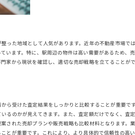
市場価値の正確な把握法
高槻市での売却事例から学ぶ
無料査定を賢く使うコツ
信頼性の高い業者の見つけ方
売却のタイミングを見極める
が整った地域として人気があります。近年の不動産市場で
っています。特に、駅周辺の物件は高い需要があるため、
透明性を確保する高槻市の不動産売却無料査定術
専門家から現状を確認し、適切な売却戦略を立てることが
透明性が重要な理由
査定における情報の確認ポイント
信頼できるデータの収集方法
高槻市で透明性を確保する方法
者から受けた査定結果をしっかりと比較することが重要で
無料査定の結果を最大限に活用
ているのかが見えてきます。また、査定額だけでなく、査
安心して売却を進めるための準備
提案された売却プランや販売戦略も比較材料となります。
高槻市での不動産売却を安心して進めるための無料査定利
ることが重要です。これにより、より具体的で信頼性の高い