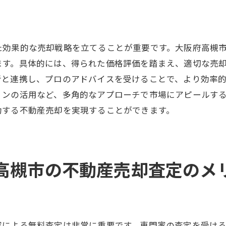
高槻市で不動産売却を考えるなら無料査定を賢く利用
無料査定の賢い使い方
高槻市の不動産市場の現状
た効果的な売却戦略を立てることが重要です。大阪府高槻
売却計画を立てるための基礎
ます。具体的には、得られた価格評価を踏まえ、適切な売
者と連携し、プロのアドバイスを受けることで、より効率
査定結果を活かしたマーケティング
ョンの活用など、多角的なアプローチで市場にアピールす
賢い業者選びのポイント
功する不動産売却を実現することができます。
確実に売却を成功させるためのヒント
正確な売却価格を導く高槻市の不動産無料査定活用ガイド
売却価格を正確に見積もる方法
高槻市の不動産売却査定のメ
高槻市特有の価格設定のポイント
査定を通じて得る価格の妥当性
無料査定の結果を最大限に利用
売却価格が市場に与える影響
家による無料査定は非常に重要です。専門家の査定を受け