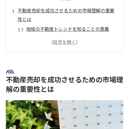
不動産売却を成功させるための市場理解の重要
性とは
地域の不動産トレンドを知ることの意義
市場調査の方法と活用法
市場分析がもたらす売却のメリット
市場理解が売却交渉に与える影響
データに基づく戦略的売却計画の立案
不動産市場の変動要因を把握する
不動産売却を成功させるための市場理
茨木市の不動産市場動向を把握しよう
解の重要性とは
茨木市の最新不動産市場データ
地域特性が売却に与える影響
茨木市の人気エリアとその特徴
地域の人口動態と不動産ニーズ