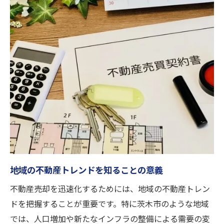
過去の売却事例から学ぶ市場動向
不動産エージェントからの市場洞察
適切な価格設定が売却のカギを握る理由
価格設定が売却の成否を分ける
市場価値を見極める方法
価格交渉を成功させるための準備
競争相手を意識した価格戦略
価格設定の失敗例とその教訓
適正価格での売却を実現するために
迅速な不動産売却を実現するための戦略策定法
地域の不動産トレンドを知ることの意義
効果的な販売戦略の立案プロセス
不動産売却を迅速化するためには、地域の不動産トレン
売却を加速させるマーケティング戦術
ドを把握することが重要です。特に茨木市のような地域
ターゲットバイヤーの見極め方
では、人口増加や新たなインフラの整備による需要の変