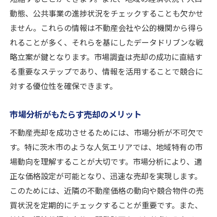
売却プロセスのタイムラインを管理する
動態、公共事業の進捗状況をチェックすることも欠かせ
書類手続きの効率的な進め方
ません。これらの情報は不動産会社や公的機関から得ら
内覧の準備と対応のポイント
れることが多く、それらを基にしたデータドリブンな戦
交渉力を高めるためのヒント
略立案が鍵となります。市場調査は売却の成功に直結す
売却後の手続きをスムーズに行う
る重要なステップであり、情報を活用することで競合に
問題解決能力を向上させるために
対する優位性を確保できます。
不動産売却の成功事例から学ぶポイント
市場分析がもたらす売却のメリット
成功事例に見る価格設定の重要性
不動産売却を成功させるためには、市場分析が不可欠で
効果的な宣伝と広報活動の事例
す。特に茨木市のような人気エリアでは、地域特有の市
売却交渉の成功要因を探る
場動向を理解することが大切です。市場分析により、適
タイミングと市場動向の関係
正な価格設定が可能となり、迅速な売却を実現します。
成功事例から学ぶリスク管理
このためには、近隣の不動産価格の動向や競合物件の売
ケーススタディで学ぶ戦略の柔軟性
買状況を定期的にチェックすることが重要です。また、