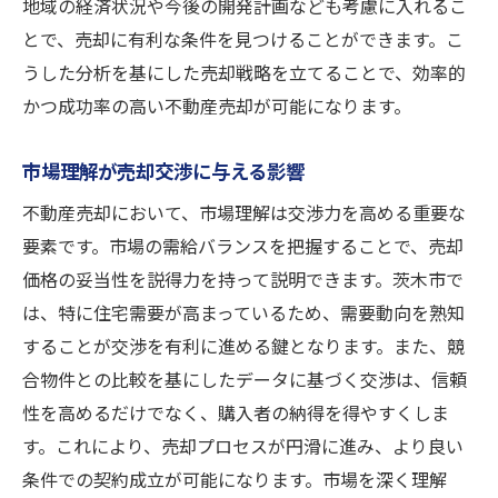
実経験に基づく不動産売却の秘訣を公開
地域の経済状況や今後の開発計画なども考慮に入れるこ
経験者からのアドバイスと洞察
とで、売却に有利な条件を見つけることができます。こ
うした分析を基にした売却戦略を立てることで、効率的
プロが教える売却の裏技
かつ成功率の高い不動産売却が可能になります。
失敗を避けるための注意点
不動産売却の流れを理解する
市場理解が売却交渉に与える影響
実際の売却体験から得た知識
不動産売却において、市場理解は交渉力を高める重要な
売却成功に向けたマインドセット
要素です。市場の需給バランスを把握することで、売却
価格の妥当性を説得力を持って説明できます。茨木市で
は、特に住宅需要が高まっているため、需要動向を熟知
することが交渉を有利に進める鍵となります。また、競
合物件との比較を基にしたデータに基づく交渉は、信頼
性を高めるだけでなく、購入者の納得を得やすくしま
す。これにより、売却プロセスが円滑に進み、より良い
条件での契約成立が可能になります。市場を深く理解