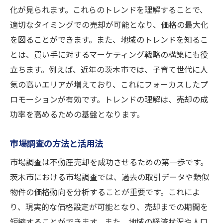
化が見られます。これらのトレンドを理解することで、
売却プロセスの効率化方法
適切なタイミングでの売却が可能となり、価格の最大化
迅速な売却を可能にするチェックポイント
を図ることができます。また、地域のトレンドを知るこ
成功戦略を支えるチーム作り
とは、買い手に対するマーケティング戦略の構築にも役
信頼できる不動産会社の選び方とは
立ちます。例えば、近年の茨木市では、子育て世代に人
不動産会社選びの基本基準
気の高いエリアが増えており、これにフォーカスしたプ
信頼性の高いエージェントの特徴
ロモーションが有効です。トレンドの理解は、売却の成
エージェントとのコミュニケーションの重
功率を高めるための基盤となります。
要性
市場調査の方法と活用法
評価と実績をチェックする方法
地域密着型の不動産会社の利点
市場調査は不動産売却を成功させるための第一歩です。
茨木市における市場調査では、過去の取引データや類似
不動産会社との効果的なパートナーシップ
物件の価格動向を分析することが重要です。これによ
を築く
り、現実的な価格設定が可能となり、売却までの期間を
茨木市での不動産売却をスムーズに進めるコツ
短縮することができます。また、地域の経済状況や人口