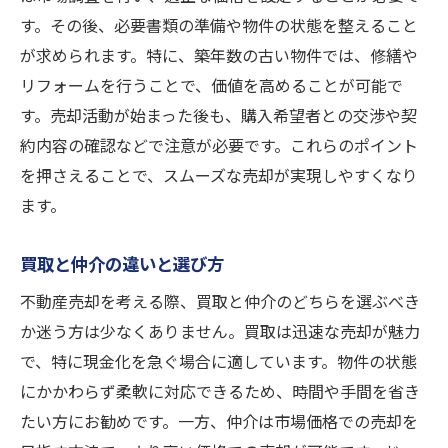
買取を利用する際の留意点
す。その後、必要書類の準備や物件の状態を整えること
短期間での売却を実現するコツ
が求められます。特に、築年数の古い物件では、修繕や
リフォームを行うことで、価値を高めることが可能で
急ぎの売却に適した不動産とは
す。売却活動が始まった後も、購入希望者との交渉や契
茨木市での不動産売却手続き簡単ガイド
約内容の確認などで注意が必要です。これらのポイント
基本的な手続きの流れ
を押さえることで、スムーズな売却が実現しやすくなり
必要な書類と手続きの準備
ます。
売却契約のポイント
トラブル回避のための対策
買取と仲介の違いと選び方
スムーズな手続きを実現する方法
不動産売却を考える際、買取と仲介のどちらを選ぶべき
売却後の手続きとフォローアップ
か迷う方は少なくありません。買取は迅速な売却が魅力
で、特に現金化を急ぐ場合に適しています。物件の状態
にかかわらず柔軟に対応できるため、時間や手間を省き
たい方にお勧めです。一方、仲介は市場価格での売却を