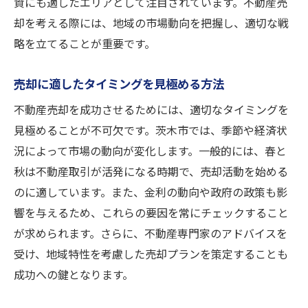
資にも適したエリアとして注目されています。不動産売
家のアドバイス
却を考える際には、地域の市場動向を把握し、適切な戦
専門家に相談するべきタイミング
略を立てることが重要です。
依頼する専門家の選び方
売却活動における専門家の役割
売却に適したタイミングを見極める方法
交渉力を高めるためのヒント
不動産売却を成功させるためには、適切なタイミングを
トラブルを避けるためのアドバイス
見極めることが不可欠です。茨木市では、季節や経済状
専門家への相談で得られる安心感
況によって市場の動向が変化します。一般的には、春と
茨木市における不動産買取のメリットと活用法
秋は不動産取引が活発になる時期で、売却活動を始める
買取で得られる安心感と安定性
のに適しています。また、金利の動向や政府の政策も影
響を与えるため、これらの要因を常にチェックすること
煩雑な手続きを省く方法
が求められます。さらに、不動産専門家のアドバイスを
買取を利用した資産運用
受け、地域特性を考慮した売却プランを策定することも
支出を抑えた売却の実現
成功への鍵となります。
地域特性に合わせた買取戦略
高齢者や相続物件に適した活用