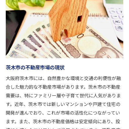
信頼できる不動産会社の選び方
査定時に注意すべきポイント
法律や税金に関する基礎知識
購入希望者のニーズを把握する
迅速な現金化を実現する茨木市での不動産買取
の魅力
買取による売却のスピードと利便性
茨木市の不動産市場の現状
現金化を急ぐ理由とそのメリット
大阪府茨木市には、自然豊かな環境と交通の利便性が融
買取査定のプロセスと基準
合した魅力的な不動産市場があります。茨木市の不動産
古い不動産でも買取可能な理由
需要は、特にファミリー層や子育て世代に人気がありま
買取価格を左右する要因
す。近年、茨木市では新しいマンションや戸建て住宅の
不動産買取が向いているケース
開発が進んでおり、これが市場の活性化につながってい
ます。また、茨木市の不動産価格は安定傾向にあり、投
不動産売却を成功させるための茨木市での専門