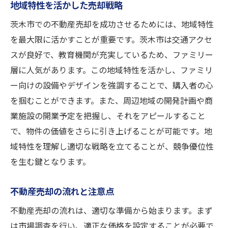
地域特性を活かした売却戦略
築年数が古い不動産を茨木市で買取するときの
茨木市での不動産売却を成功させるためには、地域特性
注意点
を最大限に活かすことが重要です。茨木市は交通アクセ
古い不動産の査定ポイント
スが良好で、教育機関が充実しているため、ファミリー
修繕費用の見込みと対応法
層に人気があります。この地域特性を活かし、ファミリ
市場価値を高めるための工夫
ー向けの設備やデザインを強調することで、購入者の心
を掴むことができます。また、周辺地域の開発計画や商
売却前のリフォームの必要性
業施設の開業予定を把握し、それをアピールすること
地域のニーズに応じた活用法
で、物件の価値をさらに引き上げることが可能です。地
古民家の魅力を活かした売却
域特性を理解し適切な戦略を立てることが、競争優位性
現金化を急ぐ方必見茨木市での不動産買取活用
を生む鍵となります。
法
スピーディーな手続きの流れ
不動産売却の流れと注意点
不動産買取で得られる迅速な対応
不動産売却の流れは、適切な準備から始まります。まず
売却後の資金の活用方法
は市場調査を行い、適正な価格を設定することが必要で