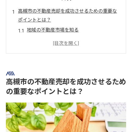
高槻市の不動産売却を成功させるための重要な
ポイントとは？
地域の不動産市場を知る
プロのアドバイザーとの連携
不動産の適正価格を設定
売却前の物件の魅力アップ
売却のタイミングを見極める
信頼できる不動産会社の選び方
高槻市の不動産売却を成功させるため
買取を利用した不動産売却のメリットとデメリ
の重要なポイントとは？
ット
買取のスピードと現金化の利点
仲介手数料を考慮した費用分析
売却価格の検討におけるリアルな視点