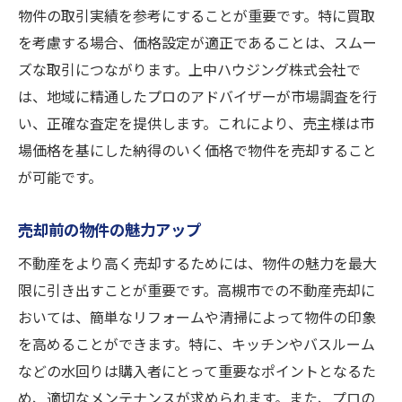
高槻市における不動産の価値を最大化するため
物件の取引実績を参考にすることが重要です。特に買取
の具体的な戦略
を考慮する場合、価格設定が適正であることは、スムー
リフォームによる資産価値の向上
ズな取引につながります。上中ハウジング株式会社で
魅力的なプレゼンテーション方法
は、地域に精通したプロのアドバイザーが市場調査を行
プロの写真撮影による物件魅力アップ
い、正確な査定を提供します。これにより、売主様は市
場価格を基にした納得のいく価格で物件を売却すること
土地利用プランの提案
が可能です。
市場価格を超える売却戦略
不動産投資家へのアプローチ法
売却前の物件の魅力アップ
買取を選ぶべきか？高槻市での不動産売却の選
不動産をより高く売却するためには、物件の魅力を最大
択肢を比較
限に引き出すことが重要です。高槻市での不動産売却に
買取と仲介の費用比較
おいては、簡単なリフォームや清掃によって物件の印象
売却スピードを重視した選択肢
を高めることができます。特に、キッチンやバスルーム
リスク管理の観点からの選択
などの水回りは購入者にとって重要なポイントとなるた
売主のニーズに合った売却方法
め、適切なメンテナンスが求められます。また、プロの