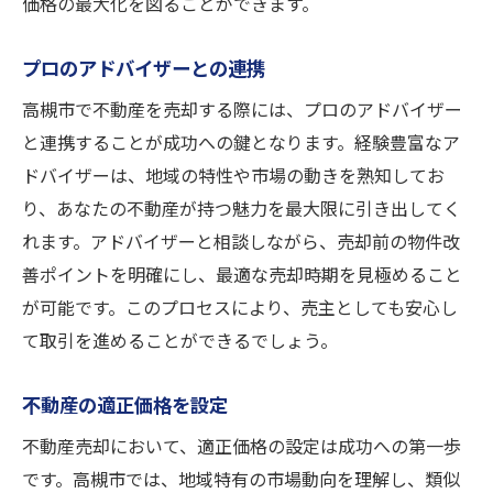
価格の最大化を図ることができます。
最新の市場トレンドの理解
高槻市のエリアごとの需要分析
プロのアドバイザーとの連携
市場動向を反映した価格設定
高槻市で不動産を売却する際には、プロのアドバイザー
競合物件のチェック方法
と連携することが成功への鍵となります。経験豊富なア
現地調査を活用するメリット
ドバイザーは、地域の特性や市場の動きを熟知してお
不動産データの活用法
り、あなたの不動産が持つ魅力を最大限に引き出してく
相続物件や空き家の売却における買取の活用法
れます。アドバイザーと相談しながら、売却前の物件改
相続物件の売却手続きの流れ
善ポイントを明確にし、最適な売却時期を見極めること
が可能です。このプロセスにより、売主としても安心し
空き家問題の具体的な解決策
て取引を進めることができるでしょう。
買取が有効なケーススタディ
買取による維持コスト削減の効果
不動産の適正価格を設定
相続税対策としての買取活用
不動産売却において、適正価格の設定は成功への第一歩
所有者変更に伴う手続きの注意点
です。高槻市では、地域特有の市場動向を理解し、類似