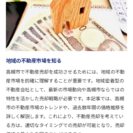
売主にとっての安心感の提供
買取と仲介の比較検討
買取を選ぶ際の注意点
高槻市での不動産買取の流れと注意点を徹底解
説
不動産買取の基本ステップ
地域の不動産市場を知る
高槻市の特有の買取条件
高槻市で不動産売却を成功させるためには、地域の不動
買取前に確認すべき書類
産市場を的確に理解することが重要です。地域密着型の
契約時の重要ポイント
不動産会社として、最新の市場動向や高槻市ならではの
物件引渡しまでの流れ
特性を活かした売却戦略が必要です。本記事では、高槻
買取後のフォローアップ
市の不動産市場のトレンドや、過去数年間の価格推移を
詳しく解説します。これにより、不動産売却を考えてい
不動産市場の動向を把握して高槻市での売却を
る方は、適切なタイミングでの売却が可能となり、売却
有利に進める方法