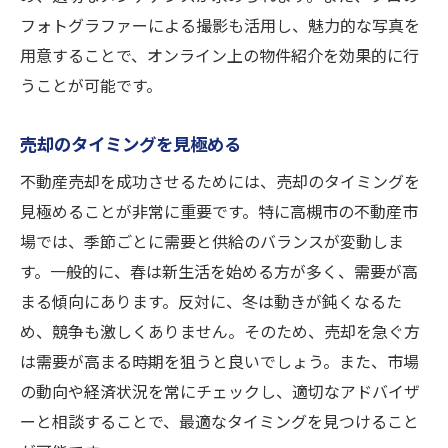
高槻市特有の選択肢の評価
フォトグラファーによる撮影も活用し、魅力的な写真を
用意することで、オンライン上の物件紹介を効果的に行
未来の計画に基づく決定要因
うことが可能です。
高槻市の不動産売却を成功に導くプロのアドバ
イス
売却のタイミングを見極める
プロの視点から見る成功事例
不動産売却を成功させるためには、売却のタイミングを
信頼できる専門家を見つける方法
見極めることが非常に重要です。特に高槻市の不動産市
交渉を有利に進めるテクニック
場では、季節ごとに需要と供給のバランスが変動しま
不動産税務の基礎知識
す。一般的に、春は新生活を始める方が多く、需要が高
売却後の資産管理の方法
まる傾向にあります。反対に、冬は動きが鈍くなるた
高槻市特有の法律的考慮点
め、競争も激しくありません。そのため、売却を急ぐ方
は需要が高まる時期を狙うと良いでしょう。また、市場
の動向や経済状況を常にチェックし、適切なアドバイザ
ーと相談することで、最適なタイミングを見つけること