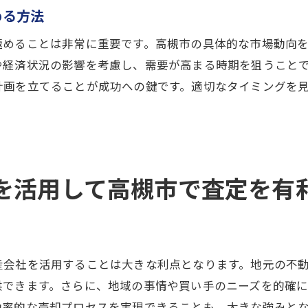
槻市で不動産売却を検討中の方必見！査定から始める成功
める方法
初めての不動産売却で押さえるべき基礎知識
極めることは非常に重要です。高槻市の具体的な市場動向
査定前に知っておくべき大切なポイント
や経済状況の影響を考慮し、需要が高まる時期を狙うこと
高値で売却するための戦略プラン
計画を立てることが成功への鍵です。適切なタイミングを
売却プロセス全体の流れを理解する
高槻市特有の売却ポイントとは？
不安を解消するためのFAQ
槻市での不動産売却を成功に導く査定方法と業者の選び方
を活用して高槻市で査定を有
簡易査定と訪問査定の違い
信頼できる査定業者の見極め方
査定で明らかになる物件の強みと弱み
産会社を活用することは大きな利点となります。地元の不
不動産業者との長期的なパートナーシップ
供できます。さらに、地域の事情や買い手のニーズを的確
販売計画の立案に役立つ査定情報
効率的な売却プロセスを実現できることも、大きな強みと