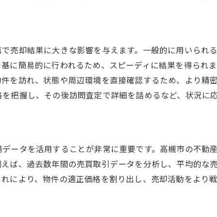
口コミと評判から不動産会社を選ぶ方法
高槻市の不動産会社の特徴比較
信頼関係を築くためのコミュニケーション術
第で売却結果に大きな影響を与えます。一般的に用いられる
契約時の重要ポイントと注意点
を基に簡易的に行われるため、スピーディに結果を得られ
高槻市の不動産会社の選択基準
物件を訪れ、状態や周辺環境を直接確認するため、より精
長期的な関係を築くための会社選び
格を把握し、その後訪問査定で詳細を詰めるなど、状況に
槻市の不動産市場を徹底分析！査定を制する者が売却を制
最新の市場動向を押さえる
地域性を活かした売却戦略
場データを活用することが非常に重要です。高槻市の不動
高槻市の需要と供給の分析
例えば、過去数年間の売買取引データを分析し、平均的な
過去の取引データから学ぶ
これにより、物件の適正価格を割り出し、売却活動をより
競合物件との差別化ポイント
高槻市の不動産価値を見極める