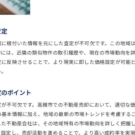
査定時に準備すべき書類と情報
効率的な査定を実現するためのヒント
高槻市の不動産価格動向を把握する
査定
査定後の売却プランの立て方
高槻市の不動産価格の適正化を図る
域に根付いた情報を元にした査定が不可欠です。この地域
時には、近隣の類似物件の取引履歴や、現在の市場動向を
槻市での不動産売却査定を成功させるためのポイント
定に反映させることで、より現実に即した価格設定が可能
査定価格を最大化するためのテクニック
う。
市場調査を通じた価格設定のコツ
不動産の価値を向上させるための改善点
定のポイント
査定後の売却活動の戦略立案
定が不可欠です。高槻市での不動産売却において、適切な
高槻市の売れ筋物件の特徴を知る
の基本情報に加え、地域の最新の市場トレンドを考慮する
専門家による査定で得られるアドバンテージ
した不動産会社は、その地域特有の市場動向を詳しく把握
頼できる不動産会社選びが高槻市での売却の鍵
を設定し、売却活動を進めることで、より高い成約率を実