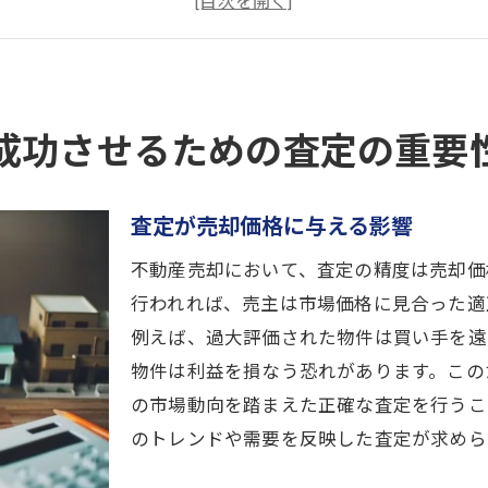
査定の種類とその選び方
過去データを活用した高槻市での査定
査定を通じて売却のタイミングを見極める方法
成功させるための査定の重要
域密着の不動産会社を活用して高槻市で査定を有利に進め
地元不動産会社の強みを知る
査定が売却価格に与える影響
信頼できる不動産会社の選び方
地域情報を活かした査定のアドバンテージ
不動産売却において、査定の精度は売却価
地元ネットワークを活用した売却活動
行われれば、売主は市場価格に見合った適
例えば、過大評価された物件は買い手を遠
不動産会社とのコミュニケーションの重要性
物件は利益を損なう恐れがあります。この
高槻市の不動産会社の実績を確認する
の市場動向を踏まえた正確な査定を行うこ
動産売却をスムーズに進めるための高槻市専用の査定ガイ
のトレンドや需要を反映した査定が求めら
高槻市での不動産査定の流れ