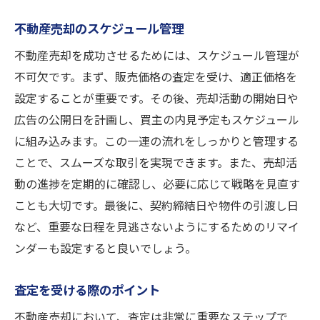
用法
成功事例から学ぶ査定活用法
不動産売却のスケジュール管理
査定後に取り組むべき改善点
不動産売却を成功させるためには、スケジュール管理が
売却価格の交渉を有利にする方法
不可欠です。まず、販売価格の査定を受け、適正価格を
設定することが重要です。その後、売却活動の開始日や
不動産会社との連携で得る利点
広告の公開日を計画し、買主の内見予定もスケジュール
査定結果を基にしたマーケティング戦略
に組み込みます。この一連の流れをしっかりと管理する
売却プロセスをスムーズにするための工夫
ことで、スムーズな取引を実現できます。また、売却活
無料査定でスムーズに高槻市の不動産売却を進
動の進捗を定期的に確認し、必要に応じて戦略を見直す
める
ことも大切です。最後に、契約締結日や物件の引渡し日
売却計画を立てるためのステップ
など、重要な日程を見逃さないようにするためのリマイ
査定結果を活用した優先順位の設定
ンダーも設定すると良いでしょう。
スムーズな契約締結のための準備
査定を受ける際のポイント
売却を迅速に進めるための協力者
不動産売却後の次のステップ
不動産売却において、査定は非常に重要なステップで