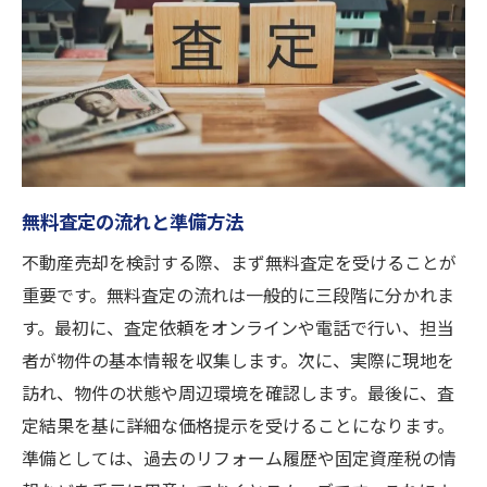
査定を通じて得られる市場情報
手数料を抑えた売却の実現
査定から売却までのサポート内容
安心の不動産売却高槻市での無料査定が鍵
査定を通じたリスクの把握
安心取引を実現するためのポイント
無料査定の流れと準備方法
地元の不動産会社との信頼関係
不動産売却を検討する際、まず無料査定を受けることが
買い手との交渉を有利に進める方法
重要です。無料査定の流れは一般的に三段階に分かれま
査定で得た情報を活用した価格設定
す。最初に、査定依頼をオンラインや電話で行い、担当
安心の売却を支える法的知識
者が物件の基本情報を収集します。次に、実際に現地を
訪れ、物件の状態や周辺環境を確認します。最後に、査
無料査定で不安を解消高槻市不動産売却の流れ
定結果を基に詳細な価格提示を受けることになります。
初めての売却でも安心できるステップ
準備としては、過去のリフォーム履歴や固定資産税の情
査定から契約までの流れを解説