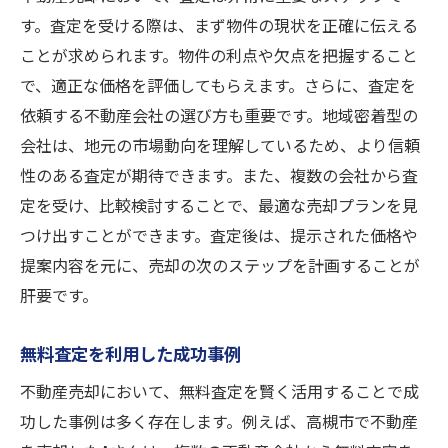
す。査定を受ける際は、まず物件の現状を正確に伝える
査定を受ける際に知っておきたい法的事項
ことが求められます。物件の利点や欠点を把握すること
高槻市で不動産売却を考える無料査定で安心感
で、適正な価格を評価してもらえます。さらに、査定を
を得よう
依頼する不動産会社の選び方も重要です。地域密着型の
安全な売却を進めるための基礎知識
会社は、地元の市場動向を理解しているため、より信頼
無料査定に期待することとその実現
性のある査定が期待できます。また、複数の会社から査
査定で知ることができる価値ある情報
定を受け、比較検討することで、最適な売却プランを見
安心して進めるための不動産売却計画
つけ出すことができます。査定後は、提示された価格や
必要な手続きとその進め方
提案内容を元に、売却の次のステップを計画することが
査定を基にした売却後の生活設計
肝要です。
無料査定を利用した成功事例
不動産売却において、無料査定を賢く活用することで成
功した事例は多く存在します。例えば、高槻市で不動産