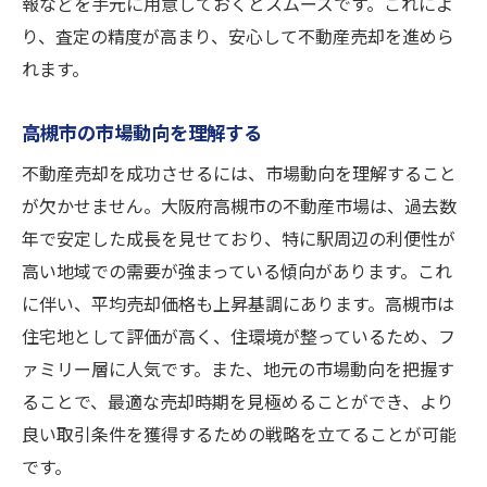
報などを手元に用意しておくとスムーズです。これによ
不動産売却における書類準備のポイント
り、査定の精度が高まり、安心して不動産売却を進めら
売却をスムーズに進めるための基本知識
れます。
査定を受けた後に注意すべきこと
疑問を解消する不動産売却相談会
高槻市の市場動向を理解する
不動産市場を理解高槻市で無料査定を受ける理
不動産売却を成功させるには、市場動向を理解すること
由
が欠かせません。大阪府高槻市の不動産市場は、過去数
高槻市の不動産市場の特徴
年で安定した成長を見せており、特に駅周辺の利便性が
高い地域での需要が強まっている傾向があります。これ
市場変動に対応した査定の重要性
に伴い、平均売却価格も上昇基調にあります。高槻市は
地域ごとの需要動向を把握する方法
住宅地として評価が高く、住環境が整っているため、フ
適切な売却時期の見極め方
ァミリー層に人気です。また、地元の市場動向を把握す
査定結果から見る市場価値の傾向
ることで、最適な売却時期を見極めることができ、より
将来的な不動産市場予測と戦略
良い取引条件を獲得するための戦略を立てることが可能
高槻市の不動産売却を成功に導く無料査定の活
です。