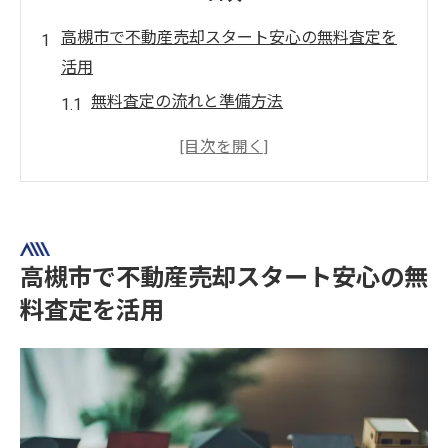
高槻市で不動産売却スタート安心の無料査定を
活用
無料査定の流れと準備方法
高槻市の市場動向を理解する
不動産売却のスケジュール管理
査定を受ける際のポイント
無料査定を利用した成功事例
地域密着の査定サービスの選び方
高槻市で不動産売却スタート安心の無
不動産売却の第一歩高槻市で無料査定を受ける
料査定を活用
メリット
無料査定がもたらす安心感
査定結果を活用した売却プランの策定
地元の専門家による適正価格の提示