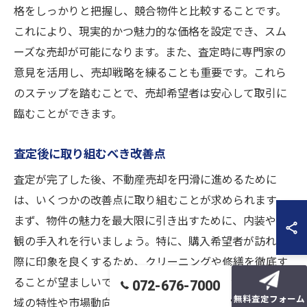
格をしっかりと把握し、競合物件と比較することです。
これにより、現実的かつ魅力的な価格を設定でき、スム
ーズな売却が可能になります。また、査定時に専門家の
意見を活用し、売却戦略を練ることも重要です。これら
のステップを踏むことで、売却希望者は安心して取引に
臨むことができます。
査定後に取り組むべき改善点
査定が完了した後、不動産売却を円滑に進めるために
は、いくつかの改善点に取り組むことが求められます。
まず、物件の魅力を最大限に引き出すために、内装や外
観の手入れを行いましょう。特に、購入希望者が訪れた
際に印象を良くするため、クリーニングや修繕を徹底す
ることが望ましいです。また、売却活動においては、地
072-676-7000
無料査定フォーム
域の特性や市場動向を踏まえたターゲットマーケティン