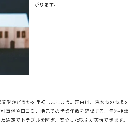
がります。
不動産売却で知っておきたい買取と仲介の違い
それぞれのメリット・デメリットを徹底比較
自分に合った不動産売却方法の選び方
買取と仲介の流れと手続きの違いを解説
不動産売却で損をしないための判断基準
茨木市で選ばれる売却方法とは何か
不動産売却時のNG行為と注意点を徹底解説
不動産売却で絶対に避けたいNG行為とは
知っておきたいトラブル事例と対策
売却価格を下げてしまう行動に注意
密着型かどうかを重視しましょう。理由は、茨木市の市場
不動産売却でよくある失敗のパターン
取引事例や口コミ、地元での営業年数を確認する、無料相
安全な不動産売却のための情報収集術
えた選定でトラブルを防ぎ、安心した取引が実現できます。