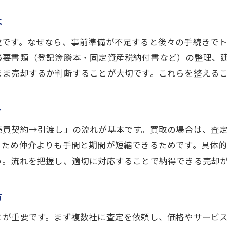
茨木市の不動産売却で陥りやすい落とし穴
納得の売却を叶えるための準備とポイント
は
不動産売却前にしておきたい整理整頓のコツ
欠です。なぜなら、事前準備が不足すると後々の手続きで
査定価格アップを目指す物件の魅せ方
必要書類（登記簿謄本・固定資産税納付書など）の整理、
不動産売却で重視したい書類と手続き
まま売却するか判断することが大切です。これらを整える
売却準備で確認すべきポイントまとめ
ト
茨木市の市場動向を活かした売却戦略
納得感ある不動産売却のための交渉術
売買契約→引渡し」の流れが基本です。買取の場合は、査
茨木市で高く不動産売却するコツと流れ
るため仲介よりも手間と期間が短縮できるためです。具体
う。流れを把握し、適切に対応することで納得できる売却
不動産売却を高値で実現する具体的手法
査定額アップのためのアピールポイント
方
売り出しタイミングと市場動向の読み方
茨木市の特徴を活かした売却戦略
とが重要です。まず複数社に査定を依頼し、価格やサービ