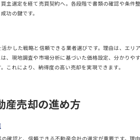
不動産売却で値下げを防ぐ交渉テクニック
、買主選定を経て売買契約へ。各段階で書類の確認や条件
も成功の鍵です。
高く売るために知っておきたい注意点
不動産買取のステップと押さえるべき要素
不動産売却から買取までのステップ詳細
買取価格を左右する評価ポイントとは
を活かした戦略と信頼できる業者選びです。理由は、エリ
には、現地調査や市場分析に基づいた価格設定、分かりや
スムーズな売却のための事前準備法
す。これにより、納得度の高い売却を実現できます。
不動産売却と買取の手続きの違い
安心して取引するための確認事項
茨木市で実践できる買取活用法
動産売却の進め方
売却後も安心できる手続きと税金対策の極意
不動産売却後に必要な手続きの流れ
売却後の税金対策と賢い申告方法
点
不動産売却による課税の注意ポイント
容の確認と、信頼できる不動産会社の選定が重要です。理