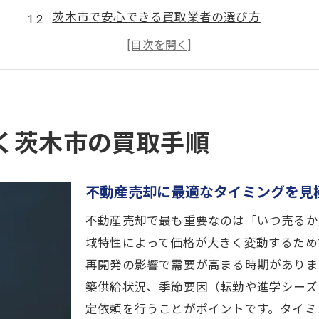
茨木市で安心できる買取業者の選び方
不動産売却を始める前に必要な準備とは
不動産売却の流れと買取手順のポイント
査定から契約までの不動産売却の進め方
茨木市で失敗しない不動産売却のコツ
く茨木市の買取手順
茨木市で安心できる不動産売却の進め方
不動産売却を安全に進めるための注意点
不動産売却に最適なタイミングを見
信頼できる不動産会社を見極める基準
茨木市ならではの売却事情とポイント
不動産売却で最も重要なのは「いつ売るか
不動産売却に必要な書類と事前準備
域特性によって価格が大きく変動するため
再開発の影響で需要が高まる時期がありま
売却時のトラブルを未然に防ぐ方法
築供給状況、季節要因（転勤や進学シーズ
不動産売却成功者の体験談とアドバイス
定依頼を行うことがポイントです。タイミ
買取と仲介の違いを知り失敗回避する方法