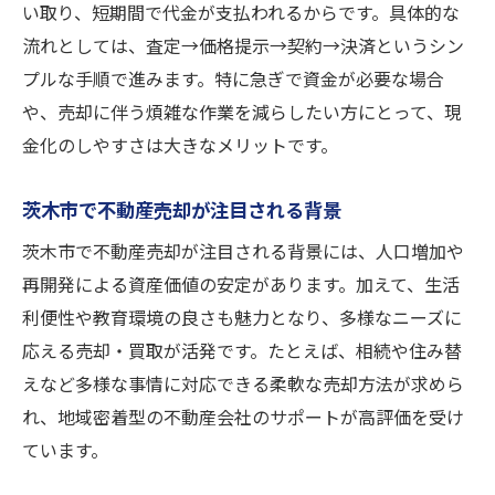
不動産売却を早く現金化するための方法
い取り、短期間で代金が支払われるからです。具体的な
茨木市で迅速に買取を進めるコツ
流れとしては、査定→価格提示→契約→決済というシン
プルな手順で進みます。特に急ぎで資金が必要な場合
現金化を重視した不動産売却の選択肢
や、売却に伴う煩雑な作業を減らしたい方にとって、現
急ぎの不動産売却で重視したいポイント
金化のしやすさは大きなメリットです。
不動産売却の即現金化を目指す秘訣
茨木市買取を活用した売却の進め方
茨木市で不動産売却が注目される背景
茨木市で不動産売却が注目される背景には、人口増加や
再開発による資産価値の安定があります。加えて、生活
利便性や教育環境の良さも魅力となり、多様なニーズに
応える売却・買取が活発です。たとえば、相続や住み替
えなど多様な事情に対応できる柔軟な売却方法が求めら
れ、地域密着型の不動産会社のサポートが高評価を受け
ています。