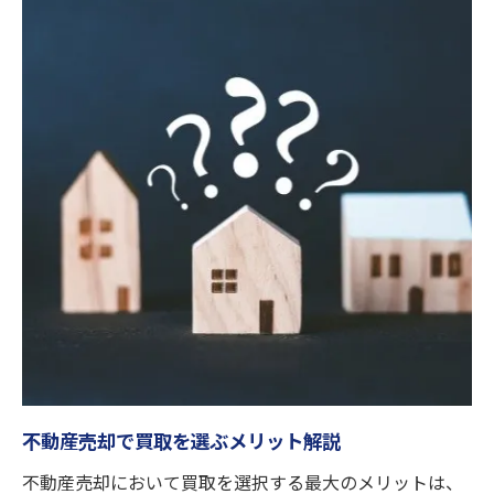
査定から契約まで不動産売却の実際
買取を円滑に進めるポイントと注意点
不動産売却で知っておきたい流れまとめ
買取と売却の違いを知り最適な選択を
不動産売却と買取の違いを分かりやすく
茨木市で選ばれる不動産売却の理由
買取と売却どちらが自分に合うか徹底比較
不動産売却の流れと買取の特徴を知る
売却方法で変わるメリットと注意点
納得できる不動産売却の選び方の秘訣
築年数で変わる不動産売却のコツを解説
築年数ごとの不動産売却の注目ポイント
不動産売却で買取を選ぶメリット解説
茨木市で築浅物件を売却する際のコツ
不動産売却において買取を選択する最大のメリットは、