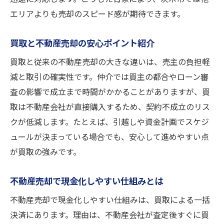
買取を安心して進めるためのポイント
エリアよりも売却のスピード感が期待できます。
不動産売却の相談から成約までの手順
茨木市での買取をスムーズに進める方法
買取と不動産売却の安心ポイント紹介
手続き上の注意点と不動産売却の工夫
買取と従来の不動産売却の大きな違いは、売主の負担軽
安心できる不動産売却のための準備とは
減と取引の確実性です。仲介では買主の都合やローン審
不動産売却時に注意したいNG行為まとめ
査の影響で成立まで時間がかかることがありますが、買
取は不動産会社が直接購入するため、契約不成立のリス
不動産売却で避けたいNG行為のポイント
クが低減します。たとえば、引越しや資金計画でスケジ
スムーズな売却を妨げる注意点を解説
ュールが決まっている場合でも、安心して進めやすい点
茨木市で不動産売却時の失敗事例紹介
が買取の強みです。
安心の取引へ不動産売却の注意事項集
売却時のトラブルを防ぐコツと対策
不動産売却で現金化しやすい仕組みとは
不動産売却で避けるべき行動を徹底解説
不動産売却で現金化しやすい仕組みは、買取による一括
現金化を急ぐ方へ茨木市買取のポイント
決済にあります。理由は、不動産会社が査定後すぐに買