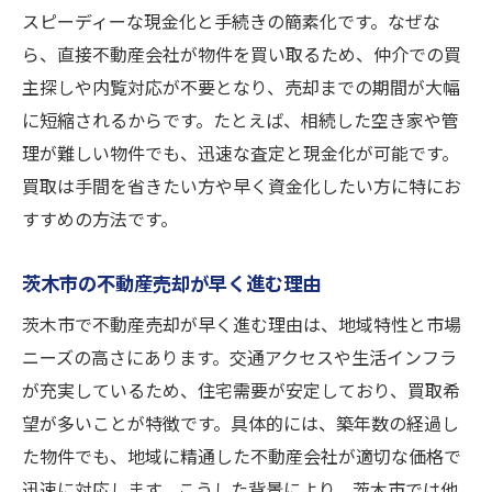
築年数別で変わる不動産売却戦略とは
スピーディーな現金化と手続きの簡素化です。なぜな
ら、直接不動産会社が物件を買い取るため、仲介での買
不動産売却価格への築年数影響を解説
主探しや内覧対応が不要となり、売却までの期間が大幅
築古物件の不動産売却で大切な準備
に短縮されるからです。たとえば、相続した空き家や管
築年数と不動産売却の相場理解の重要性
理が難しい物件でも、迅速な査定と現金化が可能です。
茨木市の不動産売却を成功へ導く実践法
買取は手間を省きたい方や早く資金化したい方に特にお
不動産売却を成功させる実践的な流れ
すすめの方法です。
茨木市で信頼できる不動産売却の方法
査定から契約までの不動産売却ノウハウ
茨木市の不動産売却が早く進む理由
売却前に知っておくべきポイント集
茨木市で不動産売却が早く進む理由は、地域特性と市場
不動産売却で失敗しないための実践策
ニーズの高さにあります。交通アクセスや生活インフラ
が充実しているため、住宅需要が安定しており、買取希
茨木市で満足度の高い不動産売却の秘訣
望が多いことが特徴です。具体的には、築年数の経過し
安心して進める不動産買取の手順ガイド
た物件でも、地域に精通した不動産会社が適切な価格で
不動産売却時に必要な手順と流れを解説
迅速に対応します。こうした背景により、茨木市では他