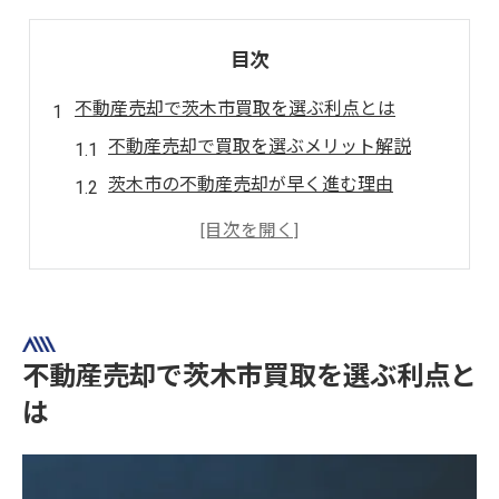
目次
不動産売却で茨木市買取を選ぶ利点とは
不動産売却で買取を選ぶメリット解説
茨木市の不動産売却が早く進む理由
買取と不動産売却の安心ポイント紹介
不動産売却で現金化しやすい仕組みとは
茨木市で不動産売却が注目される背景
不動産売却で手間を減らすコツとポイント
不動産売却で茨木市買取を選ぶ利点と
大阪府茨木市で買取を検討する際の流れ
は
不動産売却の基本ステップを徹底解説
茨木市の買取相談から売却までの流れ
不動産売却前に準備すべき書類と手続き