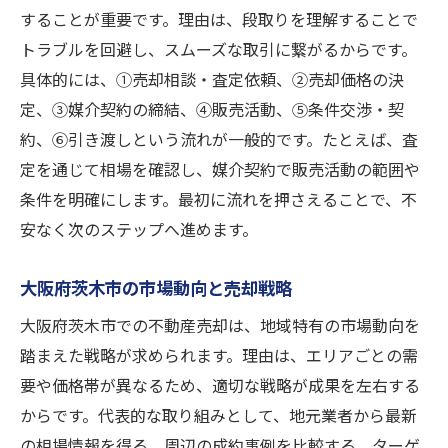
売却価格の決まり方と交渉のコツ
することが重要です。理由は、段取りを理解することで
スムーズな現金化を実現する方法
トラブルを回避し、スムーズな取引に繋がるからです。
茨木市における適正な不動産売却相場の見極め
具体的には、①売却相談・査定依頼、②売却価格の決
方
定、③媒介契約の締結、④販売活動、⑤条件交渉・契
約、⑥引き渡しという流れが一般的です。たとえば、査
不動産売却時の相場調査の基本手順
定を通じて相場を確認し、媒介契約で販売活動の範囲や
茨木市の売却相場を知る情報収集法
条件を明確にします。最初に流れを押さえることで、不
相場より高く売るためのポイント解説
安なく次のステップへ進めます。
査定価格の根拠を理解して安心売却
不動産売却時の値下げ交渉対策
大阪府茨木市の市場動向と売却戦略
スムーズな不動産売却を実現するためのコツ
大阪府茨木市での不動産売却は、地域特有の市場動向を
不動産売却を早めるための具体策とは
踏まえた戦略が求められます。理由は、エリアごとの需
事前準備でトラブルを未然に防ぐ方法
要や価格帯が異なるため、適切な戦略が成果を左右する
売却活動中の問い合わせ対応ポイント
からです。代表的な取り組みとして、地元業者から最新
の相場情報を得る、周辺の成約事例を比較する、ターゲ
信頼できる業者と連携するメリット