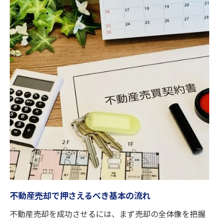
不動産売却時の査定と相場の調べ方
即金買取サービスを活用するメリット
不動産売却の流れと大阪府茨木市での実践ポイ
ント
不動産売却の基本ステップと事前準備
大阪府茨木市で実践できる売却方法
市場を意識した売却戦略の立て方
不動産売却時の必要書類と手続き
売却後のフォロー体制を確認しよう
買取希望者必見の不動産売却手順を徹底解説
不動産売却で買取を選ぶべきケース
買取と仲介の違いと選び方のポイント
不動産売却で押さえるべき基本の流れ
不動産売却の買取手順を詳しく紹介
不動産売却を成功させるには、まず売却の全体像を把握