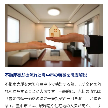
高額査定を狙うなら売却前の準備が鍵
不動産売却に向けた事前準備の重要ポイン
ト
売却前に知っておきたい査定アップの工夫
不動産売却で損をしないための情報収集法
豊中市の市場動向と不動産売却準備の関係
信頼できる買取業者探しで査定額アップ
不動産売却に強い豊中市の現状とポイント
不動産売却に強い豊中市の市場動向とは
豊中市で選ばれる不動産売却業者の特徴
不動産売却の流れと豊中市の特徴を徹底解説
買取が注目される理由と不動産売却の違い
不動産売却を大阪府豊中市で検討する際、まず全体の流
豊中市で高額査定を得るための条件整理
れを理解することが大切です。一般的に、売却の流れは
不動産売却の専門家に相談するメリット
「査定依頼→価格の決定→売買契約→引き渡し」と進み
ます。豊中市では、駅周辺や住宅地の人気が高く、エリ
信頼を得る買取と仲介の違いを解説