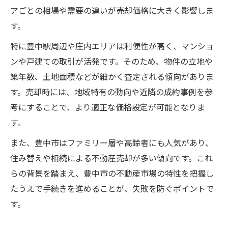
アごとの相場や需要の違いが売却価格に大きく影響しま
不動産売却で選ぶべき買取と仲介の違い
す。
買取と仲介それぞれのメリットと注意点
特に豊中駅周辺や庄内エリアは利便性が高く、マンショ
豊中市で不動産売却を成功させる判断基準
ンや戸建ての取引が活発です。そのため、物件の立地や
買取を選ぶ場合のスムーズな売却の流れ
築年数、土地面積などが細かく査定される傾向がありま
仲介で高額査定を目指すためのポイント
す。売却時には、地域特有の動向や近隣の成約事例を参
早期現金化のための買取活用術を紹介
考にすることで、より適正な価格設定が可能となりま
不動産売却で早期現金化を実現する方法
す。
買取によるスピード売却の仕組みと流れ
また、豊中市はファミリー層や高齢者にも人気があり、
不動産売却における買取活用の具体例
住み替えや相続による不動産売却が多い傾向です。これ
豊中市で即現金化したい方へのアドバイス
らの背景を踏まえ、豊中市の不動産市場の特性を把握し
リスク回避と不動産売却のポイント解説
たうえで手続きを進めることが、失敗を防ぐポイントで
す。
売却後も安心できる手続きと税金対策
不動産売却後に必要な各種手続きを解説