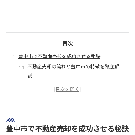
目次
豊中市で不動産売却を成功させる秘訣
不動産売却の流れと豊中市の特徴を徹底解
説
豊中市の不動産売却で高額買取を狙うコツ
不動産売却の相場を知って損しない取引へ
豊中市で信頼される不動産売却業者の選び
方
安心して不動産売却するための下準備
豊中市で不動産売却を成功させる秘訣