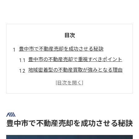
目次
豊中市で不動産売却を成功させる秘訣
豊中市の不動産売却で重視すべきポイント
地域密着型の不動産買取が強みとなる理由
豊中市の不動産売却で高額成約を目指すコ
ツ
不動産買取と売却の違いを理解して選択
豊中市で不動産売却を有利に進める方法
不動産買取を活用した高値売却戦略
豊中市で不動産売却を成功させる秘訣
不動産買取を活用した売却価格アップ術