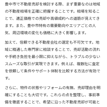
豊中市で不動産売却を検討する際、まず重要なのは地域
地域特性を活かした不動産買取戦略
の不動産相場を正確に把握することです。相場を知るこ
豊中市の不動産売却で市場価値を最大化
とで、適正価格での売却や高値成約への道筋が見えてき
不動産買取で注目のエリア傾向とは
ます。また、豊中市特有の需要動向やエリアごとの人
豊中市で不動産売却を有利に進める視点
気、周辺環境の変化も価格に大きく影響します。
専門知識で実現する納得の不動産買取
加えて、信頼できる不動産会社の選定も不可欠です。地
不動産売却は専門家の知識が決め手
域に精通した専門家に相談することで、売却活動の流れ
豊中市の不動産買取で納得の取引を実現
や手続き負担を最小限に抑えながら、トラブルの少ない
スムーズな取引が実現できます。例えば、複数社に査定
査定から契約までの流れと注意点
を依頼して条件やサポート体制を比較する方法が有効で
専門家が教える高額売却のポイント
す。
不動産売却で失敗しないための相談術
さらに、物件の状態やリフォームの有無、売却理由を明
地域密着型サービスが選ばれる理由
確にすることも大切です。これらの点を整理し、事前準
豊中市の不動産売却に地域密着型が強い理
備を徹底することで、希望に沿った不動産売却が可能と
由