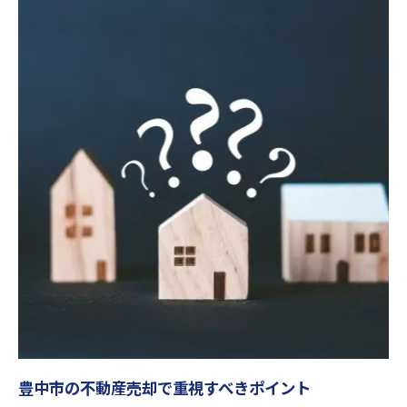
豊中市の不動産売却で狙うべきタイミング
スピード重視の不動産買取戦略とは
豊中市不動産買取のメリットを徹底解説
売却査定で重要なポイントと注意点
スムーズな不動産売却に必要な準備とは
不動産売却前に確認すべき書類と手続き
豊中市で不動産買取をスムーズに進める準
備
スムーズな不動産売却のための査定依頼方
法
豊中市の不動産売却で注意したい点
不動産売却におけるリフォーム相談の活用
不動産売却なら豊中市市場をどう活かすか
豊中市の不動産売却で重視すべきポイント
豊中市不動産市場の動向と売却タイミング