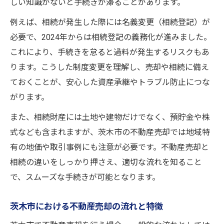
しい知識がないと手続きが滞ることがあります。
茨木市で注目される資産承継の最新事例
例えば、相続が発生した際には名義変更（相続登記）が
不動産売却手続きの要点を徹底解説
必要で、2024年からは相続登記の義務化が進みました。
不動産売却に必要な書類とその準備方法
これにより、手続きを怠ると過料が発生するリスクもあ
手続きミスを防ぐための確認ポイント
ります。こうした制度変更を理解し、売却や相続に備え
茨木市の不動産売却手続きでの注意事項
ておくことが、安心した資産承継やトラブル防止につな
相続登記と売却手続きの違いと連携方法
がります。
スムーズな不動産売却を叶える実践テクニ
また、相続財産には土地や建物だけでなく、預貯金や株
ック
式なども含まれますが、茨木市の不動産売却では地域特
名義変更や税金問題を解決するコツを紹介
有の地価や取引事例にも注意が必要です。不動産売却と
不動産売却における名義変更の進め方
相続の違いをしっかり押さえ、適切な流れを知ること
相続に伴う税金の基礎知識と対策法
で、スムーズな手続きが可能となります。
茨木市で役立つ税金軽減のポイント
茨木市における不動産売却の流れと特徴
名義変更と税金問題のトラブル回避術