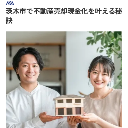
スムーズな買取で手間を省く不動産売却術
茨木市で不動産売却現金化を叶える秘
不動産売却における手間削減のコツ
訣
買取で叶えるスムーズな現金化の流れ
茨木市の不動産売却で手続きを簡素化する
方法
不動産売却で事前準備を最小限に抑える方
法
買取利用時の不動産売却で安心を得るポイ
ント
即現金化したい方へ贈る茨木市の買取活用法
不動産売却で即現金化するための選択肢
茨木市で買取を活用した現金化事例
不動産売却を急ぐ方に最適な買取の流れ
買取のスピード感と不動産売却のメリット