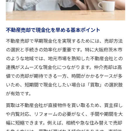
即現金化を目指す際の不動産売却ポイント
仲介と買取の違いを知って納得の不動産売却へ
不動産売却で比較したい仲介と買取の違い
不動産売却で現金化を早める基本ポイント
茨木市の不動産売却で選択肢を整理しよう
不動産売却で早期現金化を実現するためには、売却方法
仲介・買取どちらが不動産売却に合うか検
の選択と手続きの効率化が重要です。特に大阪府茨木市
証
のような地域では、地元市場を熟知した不動産会社との
納得できる不動産売却のための判断基準
連携がスムーズな現金化につながります。仲介売却は高
不動産売却の目的別で選ぶ最適な方法
値での売却が期待できる一方、時間がかかるケースが多
相続物件も安心、買取を通じた資産整理実例
いため、短期間で現金化したい場合は「買取」の選択肢
が有効です。
不動産売却で相続物件を円滑に整理する方
法
買取は不動産会社が直接物件を買い取るため、買主探し
茨木市の相続物件売却で活用できる買取事
や内覧対応、リフォームの必要がなく、手間や期間を大
例
幅に短縮できます。例えば、相続や急な住み替えで売却