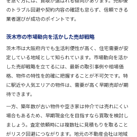
安心して任せる不動産売却の進め方
を急ぐ方には、買取が選ばれる傾向があります。売却後
のトラブル回避や契約内容の確認も怠らず、信頼できる
資産整理に役立つ不動産売却の実体験
業者選びが成功のポイントです。
相続物件売却で知っておきたい買取の流れ
リフォーム不要で進める茨木市の売却ポイント
茨木市の市場動向を活かした売却戦略
不動産売却でリフォーム不要の理由とは
茨木市は大阪府内でも生活利便性が高く、住宅需要が安
茨木市で現状売却が選ばれるメリット
定している地域として知られています。市場動向を活か
リフォームせず不動産売却を成功させるコ
した売却戦略を立てるには、最新の取引事例や相場価
ツ
格、物件の特性を的確に把握することが不可欠です。特
不動産売却時の無駄な費用を抑える方法
に駅近や人気エリアの物件は、需要が高く早期売却が期
現状買取によるスムーズな不動産売却
待できます。
一方、築年数が古い物件や空き家は仲介では売れにくい
場合もあるため、早期現金化を目指すなら買取を検討し
ましょう。査定依頼時には複数社に見積もりを取ること
がリスク回避につながります。地元の不動産会社は地域