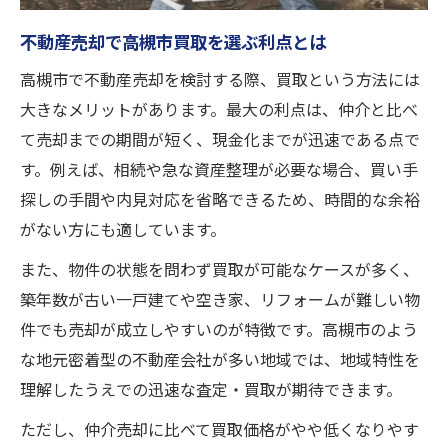
策
不動産売却で高槻市買取を選ぶ利点とは
不動産売却でトラブルを防ぐポイント
高槻市で不動産売却を検討する際、買取という方法には
高槻市の不動産売却で後悔しない選択基準
大きなメリットがあります。最大の利点は、仲介と比べ
プロが教える不動産売却の注意点
て売却までの期間が短く、現金化までが迅速である点で
高槻市特有の不動産売却リスクと対策法
す。例えば、相続や急な資産整理が必要な場合、買い手
買取を選ぶなら知っておきたい不動産売却の流
探しの手間や内見対応を省略できるため、時間的な余裕
れ
がない方にも適しています。
不動産売却を買取で進める際の全体像
また、物件の状態を問わず買取が可能なケースが多く、
高槻市での買取売却プロセスを徹底解説
築年数が古い一戸建てや空き家、リフォームが難しい物
買取による不動産売却の具体的なステップ
件でも売却が成立しやすいのが特徴です。高槻市のよう
な地元密着型の不動産会社が多い地域では、地域特性を
査定から契約までの不動産売却の流れ
理解したうえでの迅速な査定・買取が期待できます。
高槻市で迅速に不動産売却を実現する方法
ただし、仲介売却に比べて買取価格がやや低くなりやす
地域密着型で安心できる不動産売却を考える