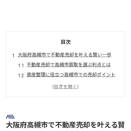
目次
大阪府高槻市で不動産売却を叶える賢い一歩
不動産売却で高槻市買取を選ぶ利点とは
資産整理に役立つ高槻市での売却ポイント
高槻市で不動産売却を始める前の準備法
地元に強い不動産売却会社選びのコツ
不動産売却の成功は高槻市の市場分析から
不動産売却が高槻市で注目される理由とは
大阪府高槻市で不動産売却を叶える賢
高槻市で不動産売却が増加する背景とは