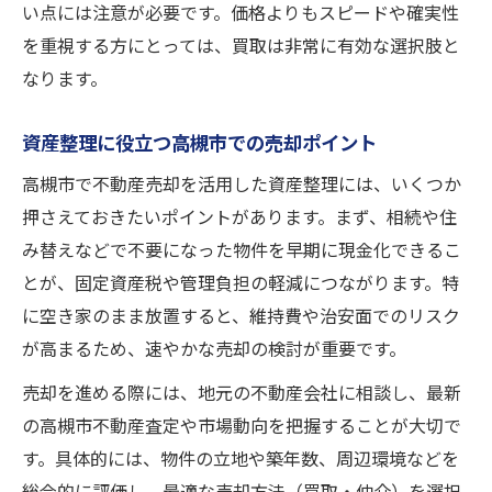
い点には注意が必要です。価格よりもスピードや確実性
地元に強い不動産売却会社の選び方
を重視する方にとっては、買取は非常に有効な選択肢と
高槻市の市場を知る不動産売却の魅力
なります。
不動産売却で重視したい地域密着の強み
高槻市で安心して売却するための条件
資産整理に役立つ高槻市での売却ポイント
地域の信頼を活かした不動産売却戦略
高槻市で不動産売却を活用した資産整理には、いくつか
押さえておきたいポイントがあります。まず、相続や住
み替えなどで不要になった物件を早期に現金化できるこ
とが、固定資産税や管理負担の軽減につながります。特
に空き家のまま放置すると、維持費や治安面でのリスク
が高まるため、速やかな売却の検討が重要です。
売却を進める際には、地元の不動産会社に相談し、最新
の高槻市不動産査定や市場動向を把握することが大切で
す。具体的には、物件の立地や築年数、周辺環境などを