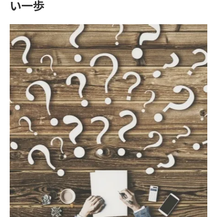
い一歩
不動産売却が高槻市で注目される時代の流
れ
高槻市の需要動向と不動産売却の関係性
資産価値を守る高槻市の不動産売却術
地域特性を活かした不動産売却の重要性
スムーズな資産整理を実現する売却買取の極意
不動産売却で資産整理を円滑に進める秘訣
高槻市で買取を選ぶ際の不動産売却ポイン
ト
不要物件の手放しに役立つ売却買取の流れ
高槻市の不動産売却で失敗しない準備とは
売却買取による資産整理の進め方を解説
高槻市の不動産売却で後悔しないための秘訣
高槻市で不動産売却を失敗しないための対