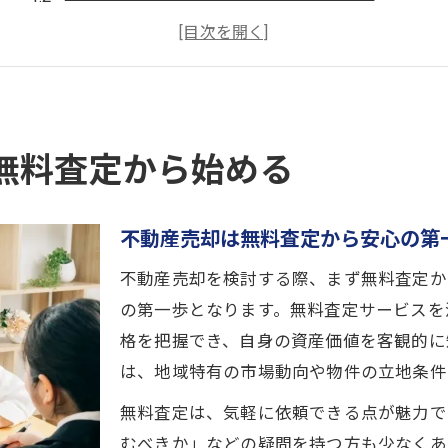
無料査定サービスがもたらすメリット解説
不動産売却の無料相談で得られる情報
高槻市の不動産屋選びと売却成功の関係
空き家や相続不動産の売却相談がスムーズに
無料査定から始める
空き家の不動産売却がスムーズに進む理由
相続不動産売却の無料査定で安心相談
不動産売却は無料査定から安心の第
空き家専門不動産に売却を依頼するポイント
無料査定で相続物件の価値を正確に把握
不動産売却を検討する際、まず無料査定か
大阪府高槻市の空き家売却で活用したい知識
の第一歩となります。無料査定サービスを
格を把握でき、自身の資産価値を客観的に
査定無料が叶える不動産売却の新常識とは
は、地域特有の市場動向や物件の立地条件
無料査定が不動産売却に与えるメリット
最新の不動産売却事情と無料査定の役割
無料査定は、気軽に依頼できる点が魅力で
むべきか」などの疑問を持つ方も少なくあ