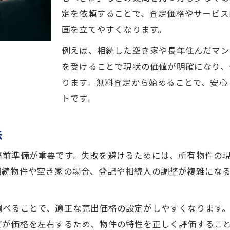
高槻市で注目の無料査定サービスの特徴
定を依頼することで、査定価格やサービス
不動産売却成功に導く無料査定の仕組み
画を立てやすくなります。
査定無料が主流となる不動産売却の理由
例えば、相続した空き家や長年住んだマン
納得価格を得るための不動産売却ノウハウ
を受けることで現状の価値が明確になり、
不動産売却で納得価格を得る無料査定活用法
ります。無料査定から始めることで、安心
高槻市の不動産売却で価格交渉を成功させるコツ
トです。
無料査定で価格相場を正確に把握する方法
不動産売却経験者が語る高値実現の秘訣
法
無料査定後にやるべき売却戦略とは
事前準備が重要です。失敗を避けるためには、所有物件の
無料査定なら高槻市エリアの取引も安全安心
相続物件や空き家の場合、登記や相続人の調整が複雑にな
無料査定による高槻市エリアの安心売却法
不動産売却の安全性を高める無料査定活用
調べることで、適正な売出価格の設定がしやすくなります
高槻市で信頼できる不動産売却パートナー選び
どが価格を左右するため、物件の特性を正しく評価するこ