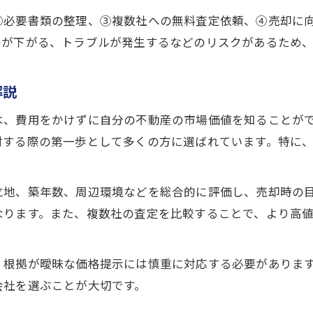
無料査定で売却リスクを最小限にする秘訣
②必要書類の整理、③複数社への無料査定依頼、④売却に
不動産売却の取引トラブル回避法とは
格が下がる、トラブルが発生するなどのリスクがあるため
売却決断前に知っておきたい無料査定の利点
不動産売却前に無料査定を受けるべき理由
解説
無料査定が売却判断の材料になるポイント
は、費用をかけずに自分の不動産の市場価値を知ることが
高槻市での売却シミュレーション方法と流れ
討する際の第一歩として多くの方に選ばれています。特に
不動産売却の無料査定で比較検討が可能に
売却タイミングを見極める無料査定の活用
立地、築年数、周辺環境などを総合的に評価し、売却時の
なります。また、複数社の査定を比較することで、より高
、根拠が曖昧な価格提示には慎重に対応する必要がありま
会社を選ぶことが大切です。