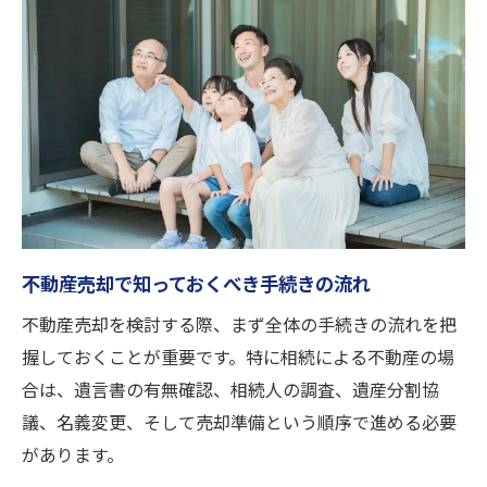
高槻市の不動産売却で押さえるべきコツ
不動産売却時に役立つ地域情報の活用術
売却希望時期に合わせた不動産売却の進め
方
高槻市で信頼できる不動産売却先の選び方
名義変更から売却まで失敗しない進め方
不動産売却で押さえる名義変更のポイント
名義変更後の売却を円滑に進める実践法
不動産売却で知っておくべき手続きの流れ
不動産売却と名義変更を同時に進めるコツ
不動産売却を検討する際、まず全体の手続きの流れを把
相続手続きから不動産売却までの流れ解説
握しておくことが重要です。特に相続による不動産の場
名義変更時の書類準備と不動産売却の関係
合は、遺言書の有無確認、相続人の調査、遺産分割協
不動産売却における相続手続きの基礎知識
議、名義変更、そして売却準備という順序で進める必要
不動産売却時の相続手続き基本フロー解説
があります。