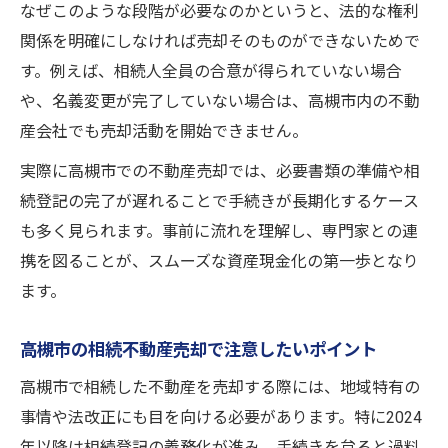
相続登記と不動産売却の関係を正しく理解
なぜこのような段階が必要なのかというと、法的な権利
不動産売却のための必要書類と取得方法
関係を明確にしなければ売却そのものができないためで
相続手続きに伴う不動産売却の注意点
す。例えば、相続人全員の合意が得られていない場合
や、名義変更が完了していない場合は、高槻市内の不動
不動産売却の前に確認すべき相続人の範囲
産会社でも売却活動を開始できません。
トラブル回避に役立つ売却と相続対策
不動産売却で避けたい相続トラブルの事例
実際に高槻市での不動産売却では、必要書類の準備や相
続登記の完了が遅れることで手続きが長期化するケース
相続人間の対立を防ぐ不動産売却ポイント
も多く見られます。事前に流れを理解し、専門家との連
不動産売却時の権利関係整理とリスク回避
携を図ることが、スムーズな資産現金化の第一歩となり
相続放棄も視野に入れた不動産売却の工夫
ます。
空き家リスクを減らす不動産売却の進め方
手間を減らすワンストップ不動産売却術
高槻市の相続不動産売却で注意したいポイント
不動産売却を効率化するワンストップ対応
高槻市で相続した不動産を売却する際には、地域特有の
最小限の手間で進める不動産売却の流れ
事情や法改正にも目を向ける必要があります。特に2024
ワンストップサービス活用で売却負担を軽
年以降は相続登記の義務化が進み、手続きを怠ると過料