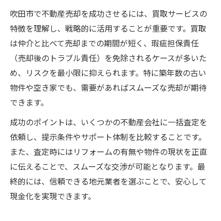
仲介と買取の違いが不動産売却に与える影
吹田市で不動産売却を成功させるには、買取サービスの
響
特徴を理解し、戦略的に活用することが重要です。買取
不動産売却の安心を得るための選択ポイン
は仲介と比べて売却までの期間が短く、瑕疵担保責任
ト
（売却後のトラブル責任）を免除されるケースが多いた
吹田市で迷わない不動産売却の方法選び
め、リスクを最小限に抑えられます。特に築年数の古い
手数料ゼロで高額売却するための判断ポイント
物件や空き家でも、需要があればスムーズな売却が期待
不動産売却で手数料不要の高額買取を狙う
できます。
コツ
成功のポイントは、いくつかの不動産会社に一括査定を
吹田市で手数料ゼロの不動産売却を実現す
依頼し、提示条件やサポート体制を比較することです。
る方法
また、査定時にはリフォームの有無や物件の現状を正直
高額不動産売却を叶える判断基準とポイン
に伝えることで、スムーズな交渉が可能となります。最
ト
終的には、信頼できる地元業者を選ぶことで、安心して
吹田市でお得に不動産売却するための考え
現金化を実現できます。
方