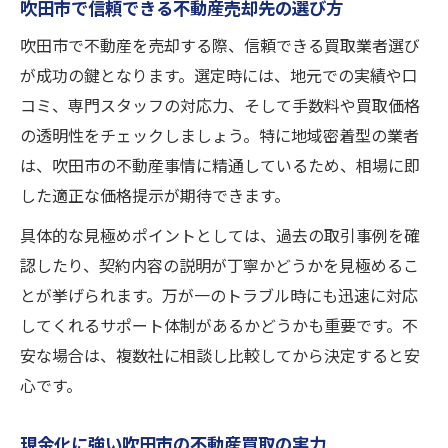
吹田市で信頼できる不動産売却先の選び方
不動産売却で手数料を抑えるチェックリス
ト
吹田市で不動産を売却する際、信頼できる買取業者選び
不安を解消する吹田市での不動産売却サポート
が成功の鍵となります。選定時には、地元での実績や口
コミ、専門スタッフの対応力、そして手数料や買取価格
吹田市の不動産売却サポートで安心取引を
の透明性をチェックしましょう。特に地域密着型の業者
実現
は、吹田市の不動産事情に精通しているため、相場に即
不動産売却の不安を吹田市でサポートする
した適正な価格提示が期待できます。
体制
吹田市で安心できる不動産売却の支援内容
具体的な見極めポイントとしては、過去の取引事例を確
認したり、契約内容の説明が丁寧かどうかを見極めるこ
不動産売却をサポートする吹田市の取り組
とが挙げられます。万が一のトラブル時にも迅速に対応
み
してくれるサポート体制があるかどうかも重要です。不
吹田市の不動産売却で役立つサポート特集
安な場合は、複数社に相談し比較してから決定すると安
心です。
現金化に強い吹田市の不動産買取の実力