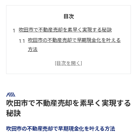
目次
吹田市で不動産売却を素早く実現する秘訣
吹田市の不動産売却で早期現金化を叶える
方法
不動産買取を活用した吹田市の売却成功術
吹田市で信頼できる不動産売却先の選び方
現金化に強い吹田市の不動産買取の実力
吹田市の不動産売却で失敗しないポイント
現金化を急ぐなら知るべき不動産買取の流れ
吹田市で不動産売却を素早く実現する
不動産売却を最短で進める買取の流れ
秘訣
吹田市の不動産売却で現金化を急ぐ手順
吹田市の不動産売却で早期現金化を叶える方法
現金化を早める不動産買取の流れ解説