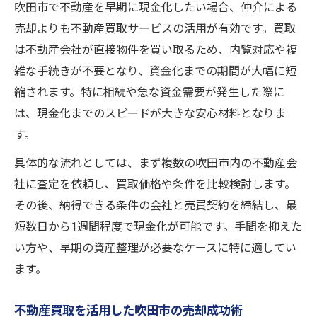
吹田市で不動産を早期に現金化したい場合、仲介による
不動産売却で現金化までの期間を短縮する
売却よりも不動産買取サービスの活用が有効です。買取
方法
は不動産会社が直接物件を買い取るため、内覧対応や複
吹田市でスムーズな不動産売却を実現する
雑な手続きが不要となり、資金化までの期間が大幅に短
流れ
縮されます。特に相続や急な資金需要が発生した際に
不動産売却に強い吹田市エリアの特徴を解説
は、現金化までのスピードが大きな安心材料となりま
不動産売却が有利な吹田市の市場動向とは
す。
吹田市の不動産売却に強いエリアの魅力
具体的な流れとしては、まず複数の吹田市内の不動産会
不動産売却で選ばれる吹田市の地域特性
社に査定を依頼し、買取価格や条件を比較検討します。
吹田市の不動産売却が注目される理由
その後、納得できる条件の会社と売買契約を締結し、最
売却成功率が高い吹田市の不動産事情
短数日から1週間程度で現金化が可能です。手間を抑えた
い方や、早期の資産整理が必要なケースに特に適してい
仲介と買取の違いを知り安心の売却を目指す
ます。
不動産売却で押さえたい仲介と買取の差
吹田市の不動産売却で選ぶべき売却方法
不動産買取を活用した吹田市の売却成功術