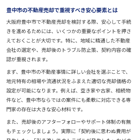
不動産買取に強い豊中市の選び方とは
豊中市の不動産売却で重視すべき安心要素とは
豊中市で不動産買取業者を選ぶ際の基準
大阪府豊中市で不動産売却を検討する際、安心して手続
豊中市の不動産屋おすすめポイント解説
きを進めるためには、いくつかの重要なポイントを押さ
不動産売却実績が豊富な会社の特徴
えておくことが大切です。特に、地域に精通した不動産
豊中市で安心できる買取株式会社の探し方
会社の選定や、売却後のトラブル防止策、契約内容の確
豊中駅周辺で評判の不動産会社を調べる方
認が重視されます。
法
まず、豊中市の不動産事情に詳しい会社を選ぶことで、
相続物件や空き家も豊中市で売却可能
地元特有の相場や流通状況をふまえた適切な売却価格の
豊中市の相続物件売却で気をつけたい点
設定が可能になります。例えば、空き家や古家、相続物
空き家を豊中市で不動産売却する手順
件など、豊中市ならではの案件にも柔軟に対応できる専
古家や残置物あり物件の売却対応策
門家の存在は大きな安心材料です。
豊中市で相続した一戸建ての買取方法
また、売却後のアフターフォローやサポート体制の有無
難しい条件でも豊中市で売却できる理由
もチェックしましょう。実際に「契約後に思わぬ費用が
失敗しない豊中市の不動産売却準備法