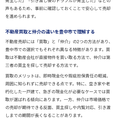
発生した」「引き渡し後のトラブルが発生した」などの
豊中市で不動産売却前に確認したい書類一
声もあるため、事前に確認しておくことで安心して売却
覧
を進められます。
売却準備で知っておきたいスケジュール管
不動産買取と仲介の違いを豊中市で理解する
理
豊中市の不動産売却時に役立つ注意点
不動産売却には「買取」と「仲介」の2つの方法があり、
豊中市での選択でもそれぞれ異なる特徴があります。買
現金化をスムーズにする売却準備の流れ
取は不動産会社が直接物件を買い取る方法で、仲介は第
不動産売却成功のための豊中市準備チェッ
三者の買主を探して売却する方法です。
ク
納得価格へ導く豊中市での売却コツ
買取のメリットは、即時現金化や瑕疵担保責任の軽減、
周囲に知られずに売却できる点です。特に、空き家や老
豊中市で不動産売却価格を高める交渉術
朽化した一戸建て、急ぎの現金化が必要なケースでは買
査定額を納得できるものにするポイント
取が選ばれる傾向にあります。一方、仲介は市場価格で
豊中市の不動産買取で価格差が出る理由
の売却が期待できる反面、買主探しや内覧対応、引き渡
売却条件を有利に整える豊中市の工夫
しまでの期間が長くなることがあります。