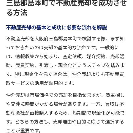
スピーディーな現金化を叶える買取の極意
三島郡島本町で不動産売却を成功させ
不動産売却と買取のスピード比較と特徴
る方法
即現金化したい方必見の買取活用ポイント
不動産売却の基本と成功に必要な流れを解説
買取査定で重視すべき不動産売却基準とは
不動産売却を大阪府三島郡島本町で検討する際、まず知
スムーズな現金化を実現する買取の流れ
っておきたいのは売却の基本的な流れです。一般的に
不動産売却で買取を選ぶ際の注意事項
は、情報収集から始まり、査定依頼、媒介契約、売却活
空き家処分や相続物件の売却ポイント
動、売買契約、引渡し・現金化というステップを踏みま
空き家の不動産売却で意識すべき注意点
す。特に現金化を急ぐ場合は、仲介売却よりも不動産買
相続物件をスムーズに不動産売却する方法
取サービスの活用が効果的です。
残置物や管理負担を減らす売却準備のコツ
仲介売却は市場価格での売却を目指せますが、買主探し
不動産売却時の相続手続きとポイント解説
や交渉に時間がかかる場合があります。一方、買取は不
空き家の現金化を加速させる売却戦略
動産会社が直接購入するため、短期間で現金化が可能で
す。どちらの方法も、売却理由や目的に応じて選択する
納得感ある査定比較で見極める賢い選択
ことが重要です。
不動産売却の査定比較で失敗しない方法