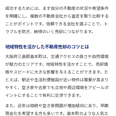
複数社を比較する際の不動産売却チェック
成功するためには、まず自分の不動産の状況や希望条件
を明確にし、複数の不動産会社から査定を取り比較する
査定額に差が出る不動産売却の要因とは
ことがポイントです。信頼できる会社を選ぶことで、ト
信頼できる査定結果を得るためのコツ
ラブルを防ぎ、納得のいく売却につながります。
不動産売却で納得できる条件の選び方
買取と仲介の違いを徹底解説する理由
地域特性を活かした不動産売却のコツとは
不動産売却で買取と仲介を選ぶ基準とは
大阪府三島郡島本町は、交通アクセスの良さや自然環境
売却スピードと価格の違いを徹底比較
が魅力のエリアです。地域特性を活かすことで、売却価
不動産売却後の手間やリスクの違い解説
格やスピードに大きな影響を与えることができます。た
それぞれのメリットを知る不動産売却方法
とえば、駅近や生活利便施設が近い物件は需要が高まり
仲介と買取の不動産売却手続きの流れ
やすく、空き家や古家でも立地や周辺環境をアピールポ
イントにすることで有利に交渉できます。
現金化までの流れと注意点を総まとめ
不動産売却の現金化までのステップ解説
また、近年は相続や空き家問題が増加傾向にあり、早期
現金化を希望する方も多いです。島本町のような人気エ
現金化を早めるための不動産売却ポイント