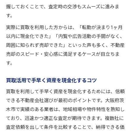
握しておくことで、査定時の交渉もスムーズに進みま
訣
す。
不動産売却で周囲に知られず買取を活用
実際に買取を利用した方からは、「転勤が決まり1ヶ月
不動産売却の買取で情報漏洩を防ぐ方法
以内に現金化できた」「内覧や広告活動の手間がなく、
売却時のプライバシーを守るコツとは
周囲に知られず売却できた」といった声も多く、不動産
安心して不動産売却できる買取の魅力
売却のスピード・安心感に満足するケースが目立ちま
賢い売却を目指すなら買取活用が有効です
す。
不動産売却で賢く買取を利用する方法
買取活用で不動産売却を有利に進める
買取活用で手早く資産を現金化するコツ
不動産売却の成功は買取選択で決まる
買取を利用して手早く資産を現金化するためには、信頼
賢い不動産売却は買取の活用がポイント
できる不動産会社選びが最初のポイントです。大阪府茨
不動産売却で失敗しない買取の選び方
木市で実績のある業者は、地域相場や物件特性を熟知し
ており、迅速かつ適正な査定が期待できます。複数社に
手数料節約と即現金化を同時に実現する方法
査定依頼を出して条件を比較することで、納得できる価
不動産売却で手数料節約と現金化を両立