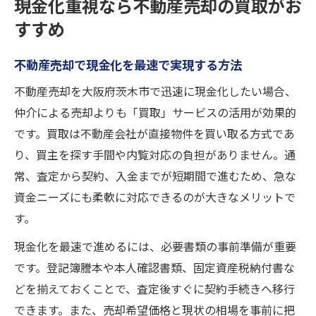
現金化重視なら不動産売却の買取がお
不動産売却で迅速対応が叶うポイント
すすめ
茨木市で不動産売却を早く進める方法
迅速な不動産売却を目指すための準備
不動産売却で現金化を最速で実現する方法
不動産売却でスピード重視する秘訣
不動産売却を大阪府茨木市で迅速に現金化したい場合、
不動産売却の手続きを効率化する工夫
仲介による売却よりも「買取」サービスの活用が効果的
仲介不要で手早く進める売却手法を解説
です。買取は不動産会社が直接物件を買い取る方式であ
不動産売却は仲介不要でスムーズに進行
り、買主を探す手間や内覧対応の負担がありません。通
買取を選ぶと不動産売却が早く完了する理
常、査定から契約、入金までが短期間で進むため、急な
由
資金ニーズにも柔軟に対応できるのが大きなメリットで
仲介に頼らない不動産売却の進め方
す。
不動産売却は仲介手数料ゼロが魅力
現金化を最速で進めるには、必要書類の事前準備が重要
手続き簡単な不動産売却手法を解説
です。登記簿謄本や本人確認書類、固定資産税納付書な
どを揃えておくことで、査定後すぐに契約手続きへ移行
プライバシーを守る不動産買取の使い方
できます。また、売却希望価格と現状の相場を事前に把
プライバシー重視で不動産売却を進める秘