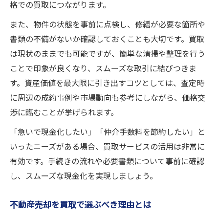
格での買取につながります。
手数料ゼロで不動産売却を早く実現する
また、物件の状態を事前に点検し、修繕が必要な箇所や
即現金化できる不動産売却のコツを紹介
書類の不備がないか確認しておくことも大切です。買取
賢く手数料を抑える不動産売却の方法
は現状のままでも可能ですが、簡単な清掃や整理を行う
不動産売却でコスト削減と現金化成功へ
ことで印象が良くなり、スムーズな取引に結びつきま
す。資産価値を最大限に引き出すコツとしては、査定時
に周辺の成約事例や市場動向も参考にしながら、価格交
渉に臨むことが挙げられます。
「急いで現金化したい」「仲介手数料を節約したい」と
いったニーズがある場合、買取サービスの活用は非常に
有効です。手続きの流れや必要書類について事前に確認
し、スムーズな現金化を実現しましょう。
不動産売却を買取で選ぶべき理由とは