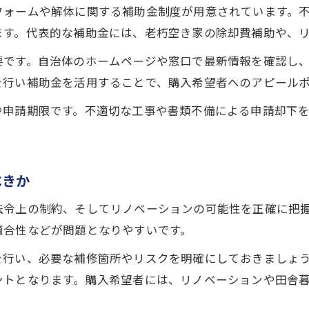
補助金利用時の不動産売却注意ポイント
フォームや解体に関する補助金制度が用意されています。
茨木市空き家補助金の申請方法を徹底解説
ます。代表的な補助金には、老朽空き家の除却費補助や、
空き家バンクを通じた新たな生活の一歩
要です。自治体のホームページや窓口で最新情報を確認し
不動産売却と空き家バンクの活用方法
を行い補助金を活用することで、購入希望者へのアピール
茨木市空き家バンクで新生活を始めるコツ
や申請期限です。不適切な工事や書類不備による申請却下
空き家バンク大阪のメリットと注意点
物件選びから売却までの実践的な流れ
田舎暮らし希望者が空き家バンクで得る利点
べきか
法令上の制約、そしてリノベーションの可能性を正確に把
適合性などが問題となりやすいです。
を行い、必要な補修箇所やリスクを明確にしておきましょ
ントとなります。購入希望者には、リノベーションや田舎