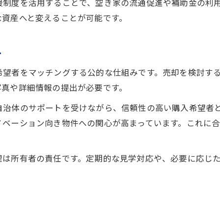
空き家バンク活用で理想の売却相手を探す
援制度を活用することで、空き家の流通促進や補助金の利
補助金申請で田舎暮らし物件を賢く売却
な資産へと変えることが可能です。
畑付き物件の売却時に知るべき注意点
ト
畑付き住宅への夢を茨木市で実現する方法
畑付き住宅の不動産売却で暮らしを変える
希望者をマッチングする公的な仕組みです。売却を検討す
茨木市の畑付き古民家物件の選び方
写真や詳細情報の提出が必要です。
空き家バンクで畑付き住宅を探すメリット
自治体のサポートを受けながら、信頼性の高い購入希望者
補助金活用で畑付き住宅を手に入れる方法
ノベーション向き物件への関心が高まっています。これに
田舎暮らし物件の不動産売却体験談紹介
補助金活用で進める老朽空き家の解体対策
理は所有者の責任です。定期的な見学対応や、必要に応じ
不動産売却前に知るべき補助金の種類
老朽空き家の解体で活用できる補助金制度
空き家バンク登録と補助金申請の流れ