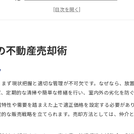
補助金を活かした不動産売却成功術
古民家物件の不動産売却は何に注意すべきか
田舎暮らし希望者へ不動産売却の魅力発信
古民家購入に役立つ茨木市空き家情報
の不動産売却術
古民家物件の不動産売却で押さえるべき点
茨木市空き家バンクで理想の古民家を探す
ツ
補助金活用でお得に古民家を購入する方法
空き家物件選びの失敗しないポイント
、まず現状把握と適切な管理が不可欠です。なぜなら、放
畑付き古民家の人気と不動産売却の傾向
ば、定期的な清掃や簡単な修繕を行い、室内外の劣化を防
田舎暮らし希望者が知るべき売却ポイント
域特性や需要を踏まえた上で適正価格を設定する必要があ
不動産売却で叶える田舎暮らしの第一歩
実的な販売戦略を立てられます。売却方法としては、仲介
茨木市で選ぶ田舎暮らし向け物件のコツ