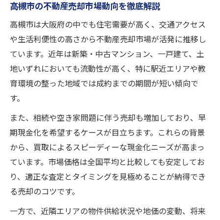
高槻市で売主が押さえるべき法律知識
高槻市の不動産売却市場動向を徹底解説
不動産売却後の資産活用や住み替え計画
高槻市は大阪府の中でも住宅需要が高く、交通アクセス
口コミや評判を活かした不動産会社選び
や生活利便性の高さから不動産売却市場が活発に推移し
高槻市における不動産買取の流れと注意点
ています。近年は新築・中古マンション、一戸建て、土
地いずれにおいても流動性が高く、特に駅近エリアや教
不動産売却の基本フローを詳しく解説
育環境の整った地域では成約までの期間が短い傾向で
高槻市で買取時に起きやすい課題とは
す。
売却時に必要な書類や準備すべきこと
また、相続や空き家問題に伴う売却も増加しており、早
買取価格が決まる仕組みと査定の視点
期現金化を希望するケースが目立ちます。これらの背景
不動産売却の際の手数料や諸費用まとめ
から、買取によるスピーディーな現金化ニーズが高まっ
不動産売却の悩みを解決する具体的な方法
ています。市場価格は全国平均と比較しても安定してお
不動産売却でよくある悩みと解消策紹介
り、適正な査定とタイミングを見極めることが納得でき
専門家による無料相談サービスの活用法
る売却のコツです。
高槻市の不動産売却に強い会社の特徴
一方で、近隣エリアの物件供給状況や地価の変動、将来
売却活動で見落としがちな注意事項