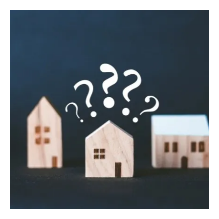
買取と仲介の違いと選び方のポイント
早期現金化が叶う買取の流れを把握しよう
高槻市の不動産売却で買取が有効な理由
買取で失敗しないための注意事項まとめ
買取で早期現金化するための実践ステップ
不動産売却の査定依頼から始める具体策
複数社の見積もり比較が売却成功の鍵
高槻市での買取査定アップのコツを紹介
不動産売却に必要な手続きと流れを確認
売却時にありがちなNG行動と対策とは
納得できる不動産売却を実現するポイント集
不動産売却で価格交渉を有利に進める方法
売却後のトラブルを防ぐ契約時の注意点