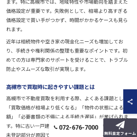
ます。特に高槻市では、地域特性や市場動向を踏まえた
価格設定が重要です。失敗例として、相場より高すぎる
価格設定で買い手がつかず、時間がかかるケースも見ら
れます。
近年は相続物件や空き家の現金化ニーズも増加してお
り、手続きや権利関係の整理も重要なポイントです。初
めての方は専門家のサポートを受けることで、トラブル
防止やスムーズな取引が実現します。
高槻市で買取時に起きやすい課題とは
高槻市で不動産買取を利用する際、よくある課題として
「買取価格が相場より低くなる」「物件の状態による減
額」「必要書類の不備による手続き遅延」が挙げられま
す。特に古い一戸建てや空き家の場合、建物の老朽化や
072-676-7000
無料査定フォーム
未登記部分が原因で査定額が下がることも多いです。