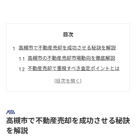
目次
高槻市で不動産売却を成功させる秘訣を解説
高槻市の不動産売却市場動向を徹底解説
不動産売却で重視すべき査定ポイントとは
信頼できる不動産会社選びの見極め方
高槻市で不動産売却時の注意点を知る
売却前に準備したい重要な書類一覧
不動産売却を検討するなら買取の活用がおすす
め
高槻市で不動産売却を成功させる秘訣
不動産売却で買取を選ぶメリット解説
を解説