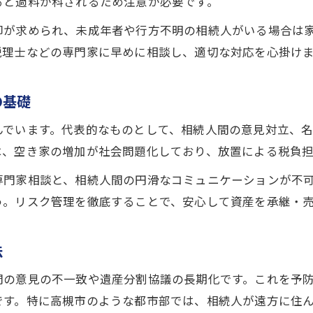
売却戦略立案で失敗しないための視点
ると過料が科されるため注意が必要です。
賃貸需要と連動した不動産売却の戦略策定
印が求められ、未成年者や行方不明の相続人がいる場合は
地域特性を活かす不動産売却のポイント
税理士などの専門家に早めに相談し、適切な対応を心掛け
不動産売却に関する法改正への対応方法
不動産売却と相続登記義務化の最新情報
の基礎
法改正を踏まえた不動産売却手続きの注意点
んでいます。代表的なものとして、相続人間の意見対立、
高槻市不動産売却で変わる主な制度解説
は、空き家の増加が社会問題化しており、放置による税負
名義変更や登記で押さえるべき新ルール
専門家相談と、相続人間の円滑なコミュニケーションが不
法改正時に専門家へ相談するメリット
う。リスク管理を徹底することで、安心して資産を承継・
法
間の意見の不一致や遺産分割協議の長期化です。これを予
です。特に高槻市のような都市部では、相続人が遠方に住