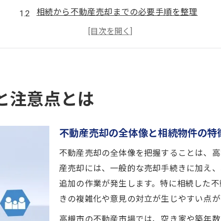
相続から不動産売却までの必要手順を整理
高槻市の不動産売却で注意すべき法的ポイント
相続不動産売却に潜むリスクと回避策の基礎
不動産売却時の相続人間トラブル予防法
手続きで失敗しないための実践ポイント
と注意点とは
不動産売却と相続手続きの事前準備の重要性
名義変更や登記で失敗しない実践的な方法
不動産売却の全体像と相続物件の特
高槻市不動産売却の手続きで注意すべき点
必要書類の揃え方と不動産売却の時期判断
不動産売却の全体像を把握することは、高
専門家と連携する不動産売却の進め方
産売却には、一般的な売却手続きに加え、
追加の作業が発生します。特に相続した不
名義変更から売却までの進め方徹底解説
きの複雑化や意見の対立が生じやすい点が
不動産売却で必須となる名義変更の流れ
相続登記から不動産売却までの手順解説
高槻市の不動産市場では、空き家や築年数