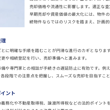
売却価格や流通性に影響します。適正な査
高槻市の不動産売却手続き実践ガイド
早期売却や資産価値の最大化には、物件の
名義変更でよくあるミスを防ぐには
続物件ならではのリスクを踏まえ、計画的
不動産売却時の必要書類と提出方法
家族間合意形成とトラブル回避策を紹介
整理
不動産売却で家族の合意形成を進めるコツ
相続人間のトラブル回避実践テクニック
ごとに明確な手順を踏むことが円滑な進行のカギとなりま
変更や相続登記を行い、売却準備へと進みます。
遺産分割協議書の作成と合意のポイント
高槻市不動産売却における家族間調整法
準備や専門家との相談が手続きの遅延防止に有効です。例
。各段階での注意点を把握し、スムーズな売却を目指すこと
専門家サポートでトラブルを未然に防ぐ方法
高槻市の市場動向を活かした売却戦略提案
ポイント
市場動向を踏まえた不動産売却のタイミング
高槻市不動産売却ランキングの活用方法
義務化や不動産取得税、譲渡所得税などの法的ポイントを理