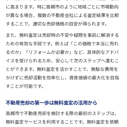
進める
に高まります。特に高槻市のように地域ごとに市場動向
不動産売却時に無料査定サービスを活かす
が異なる場合、複数の不動産会社による査定結果を比較
コツ
することで、適切な売却価格の目安が得られます。
有利な不動産売却を目指す無料査定の活用
また、無料査定は売却時の不安や疑問を事前に解消する
術
ための有効な手段です。例えば「この価格で本当に売れ
空き家問題に強い不動産売却の進め方
るのか」「リフォームが必要か」など、具体的なアドバ
不動産売却と無料査定で空き家問題を解決
イスを受けられるため、安心して次のステップへ進むこ
空き家の不動産売却は無料査定から始めよ
とができます。無料査定を活かすことで、無駄な費用を
う
かけずに売却活動を効率化し、資産価値の最大化を目指
すことが可能です。
不動産売却で空き家買取の流れをスムーズ
に
不動産売却の第一歩は無料査定の活用から
空き家専門の不動産売却で手間を減らす方
法
高槻市で不動産売却を検討する際の最初のステップは、
無料査定サービスを利用することです。無料査定を依頼
不動産売却と空き家査定を同時に進めるコ