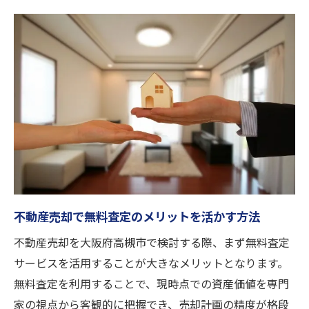
資産価値最大化を狙う大阪府高槻市の不動産売
却法
不動産売却で資産価値を高めるポイント
無料査定活用で不動産売却の資産価値を最
大化
大阪府高槻市での不動産売却の資産管理術
不動産売却で資産価値を守る戦略的な方法
賢い不動産売却で資産価値を伸ばすには
無料査定を賢く使うなら不動産売却が有利に
不動産売却で無料査定のメリットを活かす方法
不動産売却は無料査定で有利な条件を引き
不動産売却を大阪府高槻市で検討する際、まず無料査定
出す
サービスを活用することが大きなメリットとなります。
無料査定を活用した不動産売却の成功例
無料査定を利用することで、現時点での資産価値を専門
不動産売却と無料査定の合わせ技で有利に
家の視点から客観的に把握でき、売却計画の精度が格段