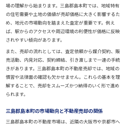
相場変動の傾向を読み売却戦略に反映
場の理解から始まります。三島郡島本町では、地域特有
査定を比較する際の注意ポイント
の住宅需要や土地の価値が売却価格に大きく影響するた
め、地元の市場動向を踏まえた査定が重要です。例え
不動産売却時の査定比較で重視すべき点
ば、駅からのアクセスや周辺環境の利便性が価格に反映
複数査定を依頼するメリットと注意点
されやすい傾向があります。
三島郡島本町で査定額に差が出る理由
また、売却の流れとしては、査定依頼から媒介契約、販
不動産売却査定を正しく活用するコツ
売活動、内見対応、契約締結、引き渡しまで一連の手続
査定比較で失敗しないポイントを解説
きがあります。三島郡島本町の不動産売却では、地域の
売却に必要な書類と手続きの全貌
慣習や法律面の確認も欠かせません。これらの基本を理
不動産売却で必須となる重要書類一覧
解することで、売却をスムーズかつ納得のいく形で進め
スムーズな売却のための手続き準備法
られます。
三島郡島本町での書類取得と注意点
不動産売却時に求められる申請手順
三島郡島本町の市場動向と不動産売却の関係
書類不備を防ぐためのチェックポイント
三島郡島本町の不動産市場は、近隣の大阪市や京都市へ