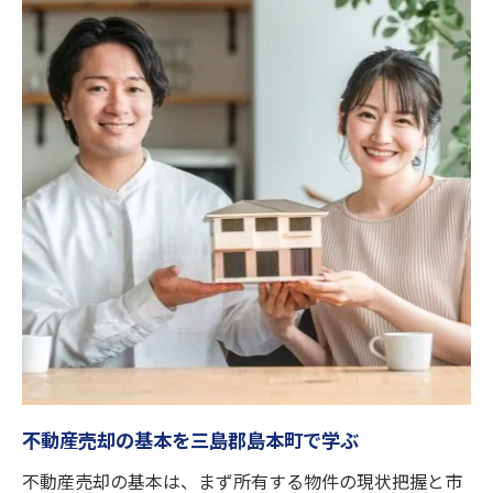
不動産売却時の査定比較と注意点
査定から売却までのスムーズな進め方
高値売却を目指すなら今が好機
不動産売却に最適なタイミングの見極め方
三島郡島本町で高値売却を狙う市場動向
売却価格を左右する査定の活用方法
不動産売却を成功させる戦略と交渉術
売主が知っておきたい価格アップのコツ
相場を知って不動産売却を有利に進める
最新相場を把握して不動産売却に活かす
三島郡島本町の売却相場と査定ポイント
相場比較で見極める適正な売却価格
不動産売却の基本を三島郡島本町で学ぶ
不動産売却で失敗しない相場調査の方法
不動産売却の基本は、まず所有する物件の現状把握と市