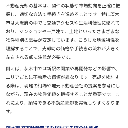
不動産売却の際に買取が適するケース
不動産売却の基本は、物件の状態や市場動向を正確に把
買取と仲介の違いと選び方のポイント
握し、適切な方法で手続きを進めることです。特に茨木
茨木市で買取価格を上げる方法とは
市は大阪府の中でも交通アクセスや生活利便性に優れて
市場動向から見る不動産売却の最新事情
おり、マンションや一戸建て、土地といったさまざまな
物件種別の需要が安定しています。こうした地域特性を
不動産売却市場の今を読み解く重要ポイン
理解することで、売却時の価格や手続きの流れが大きく
ト
左右される点に注意が必要です。
茨木市の不動産売却相場と価格動向
市場トレンドを反映した売却戦略の考え方
例えば、茨木市では新駅の開業や再開発などの影響で、
エリアごとに不動産の価値が異なります。売却を検討す
不動産売却で注目すべき最新ニュース
る際は、現地の相場や地元不動産会社の提案を参考にし
茨木市で売却時に押さえたい市場分析法
ながら、現在の物件価値を把握することが重要です。こ
スムーズな不動産売却手続きの流れ紹介
れにより、納得できる不動産売却を実現しやすくなりま
不動産売却を円滑に進めるステップ解説
す。
茨木市での不動産売却手続きの流れとは
手続きミスを防ぐための不動産売却要点