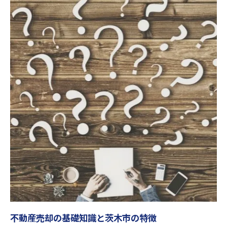
市場動向を活かした不動産売却戦略
不動産売却時の交渉術と注意点解説
納得の不動産売却を目指すために出来ること
不動産売却の流れを事前にチェックしよう
契約前に抑えておきたい不動産売却ポイン
ト
茨木市で安心して売却するための準備
不動産売却に役立つ最新情報の取得法
失敗しないための売却スケジュール管理
茨木市で買取による売却を選ぶ前に知るべき事
不動産売却における買取のメリットと注意
点
茨木市で買取を活用した売却の流れ
不動産売却の基礎知識と茨木市の特徴