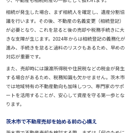
り、不動産も相続財産の一部として扱われます。
茨木市の相続手続きで注意すべきポイント
相続が発生した場合、まず相続人を確定し、遺産分割協
不動産売却に伴う相続書類準備のコツ
議を行います。その後、不動産の名義変更（相続登記）
家族間の争いを防ぐ不動産売却相続術
が必要となり、これを怠ると後の売却や税務手続きに大
きな支障が生じます。2024年からは相続登記の義務化が
相続と不動産売却を円滑にするサポート活
進み、手続きを怠ると過料のリスクもあるため、早めの
用
対応が重要です。
家族の合意形成が重要な資産売却の実践法
不動産売却で家族の合意を得る進め方
また、売却時には譲渡所得税や住民税などの税金が発生
する場合があるため、税務知識も欠かせません。茨木市
相続不動産売却と家族協議のポイント
では地域特有の不動産動向も加味しつつ、専門家のサポ
家族全員納得の不動産売却実践法とは
ートを活用することが、安心して資産を守る第一歩とな
資産売却で合意形成を図るための工夫
ります。
不動産売却時に起きやすい家族間問題と対
策
茨木市で不動産売却を始める前の心構え
不動産売却を成功へ導く専門家連携の秘訣
茨木市で不動産売却を検討する際、まずは「何のために