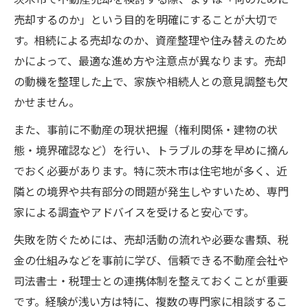
不動産売却を支える専門家選びのポイント
売却するのか」という目的を明確にすることが大切で
相続と不動産売却の相談先を見極める方法
す。相続による売却なのか、資産整理や住み替えのため
茨木市で信頼できる不動産売却専門家とは
かによって、最適な進め方や注意点が異なります。売却
専門家と連携した不動産売却相続の進め方
の動機を整理した上で、家族や相続人との意見調整も欠
かせません。
不動産売却成功のためのサポート活用術
また、事前に不動産の現状把握（権利関係・建物の状
態・境界確認など）を行い、トラブルの芽を早めに摘ん
でおく必要があります。特に茨木市は住宅地が多く、近
隣との境界や共有部分の問題が発生しやすいため、専門
家による調査やアドバイスを受けると安心です。
失敗を防ぐためには、売却活動の流れや必要な書類、税
金の仕組みなどを事前に学び、信頼できる不動産会社や
司法書士・税理士との連携体制を整えておくことが重要
です。経験が浅い方は特に、複数の専門家に相談するこ