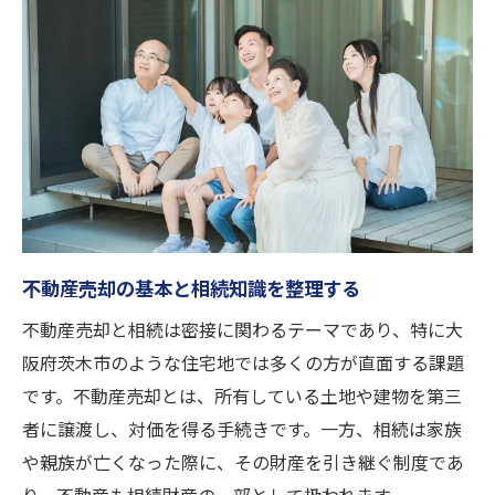
茨木市ならではの不動産売却注意事項を解
説
相続物件の売却手順と注意事項を理解する
相続から始める不動産売却の最適な進め方
相続後の不動産売却を円滑に進める方法
不動産売却に有利な相続手続きのポイント
相続物件を売却するベストなタイミングと
は
不動産売却の基本と相続知識を整理する
不動産売却時の相続対策で失敗しないため
不動産売却と相続は密接に関わるテーマであり、特に大
に
阪府茨木市のような住宅地では多くの方が直面する課題
茨木市で相続不動産売却を成功させるコツ
です。不動産売却とは、所有している土地や建物を第三
トラブル回避に役立つ相続手続きのコツ
者に譲渡し、対価を得る手続きです。一方、相続は家族
不動産売却でありがちな相続トラブルの対
や親族が亡くなった際に、その財産を引き継ぐ制度であ
策