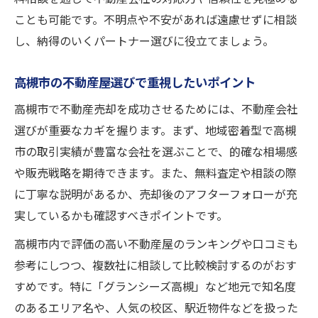
高槻市の不動産売却で納得感を得る無料査
ことも可能です。不明点や不安があれば遠慮せずに相談
定術
し、納得のいくパートナー選びに役立てましょう。
無料査定を最大限活かす高槻市のポイント
高槻市の不動産屋選びで重視したいポイント
高槻市無料査定で不動産売却後悔を防ぐ方
法
高槻市で不動産売却を成功させるためには、不動産会社
不動産売却の不安を解消する高槻市無料査
選びが重要なカギを握ります。まず、地域密着型で高槻
定活用
市の取引実績が豊富な会社を選ぶことで、的確な相場感
や販売戦略を期待できます。また、無料査定や相談の際
高槻市の査定無料サービスで比較検討を深
に丁寧な説明があるか、売却後のアフターフォローが充
める
実しているかも確認すべきポイントです。
高槻市内で評価の高い不動産屋のランキングや口コミも
参考にしつつ、複数社に相談して比較検討するのがおす
すめです。特に「グランシーズ高槻」など地元で知名度
のあるエリア名や、人気の校区、駅近物件などを扱った