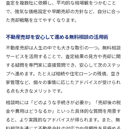
査定を複数社に依頼し、平均的な相場観をつかむこと
不動産売却に役立つ高槻市無料査定の流れ
で、強気な価格設定や早期売却の方針など、自分に合っ
高槻市で不動産売却に失敗しないための体
た売却戦略を立てやすくなります。
験談
地元密着ならではの高槻市不動産売却の魅力
不動産売却を安心して進める無料相談の活用術
高槻市の地元密着不動産売却の強みを解説
不動産売却は人生の中でも大きな取引の一つ。無料相談
信頼できる地元不動産会社選びのコツ高槻
サービスを活用することで、査定結果の見方や売却に関
市編
する疑問を専門家に直接質問でき、安心して次のステッ
高槻市不動産売却で地元ならではの安心感
プへ進めます。たとえば相続や住宅ローンの残債、空き
を得る
家管理など、個々の事情に応じたアドバイスが受けられ
地域密着型の強みが光る高槻市の不動産売
る点も大きなメリットです。
却
相談時には「どのような手続きが必要か」「売却後の税
口コミで選ぶ高槻市の不動産売却会社の魅
金や費用はどうなるか」といった具体的な質問を用意す
力
ると、より実践的なアドバイスが得られます。また、無
納得感を得るための高槻市無料査定活用術
料相談を通じて不動産会社の対応力や信頼性を見極める