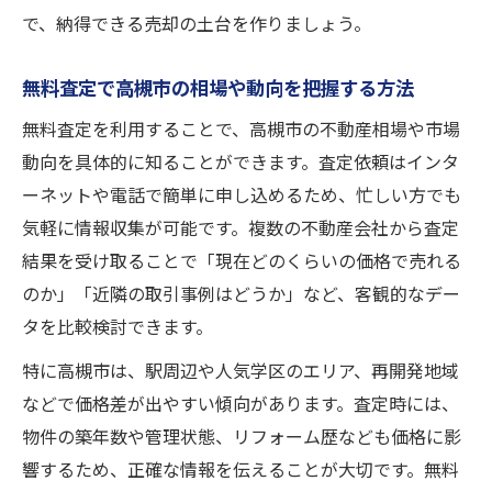
高槻市の不動産相場を無料査定で簡単チェ
で、納得できる売却の土台を作りましょう。
ック
不動産売却前に高槻市相場感を掴むコツ
無料査定で高槻市の相場や動向を把握する方法
無料査定で高槻市の価格差をしっかり比較
無料査定を利用することで、高槻市の不動産相場や市場
高槻市の査定無料サービスで市場動向を知
動向を具体的に知ることができます。査定依頼はインタ
る
ーネットや電話で簡単に申し込めるため、忙しい方でも
不動産売却で損しない相場把握のポイント
気軽に情報収集が可能です。複数の不動産会社から査定
売却成功へ導く高槻市での不動産無料査定体験
結果を受け取ることで「現在どのくらいの価格で売れる
高槻市の不動産売却は無料査定体験が第一
のか」「近隣の取引事例はどうか」など、客観的なデー
歩
タを比較検討できます。
無料査定体験で高槻市の売却成功事例を学
特に高槻市は、駅周辺や人気学区のエリア、再開発地域
ぶ
などで価格差が出やすい傾向があります。査定時には、
高槻市の不動産売却で安心を得る体験談紹
物件の築年数や管理状態、リフォーム歴なども価格に影
介
響するため、正確な情報を伝えることが大切です。無料