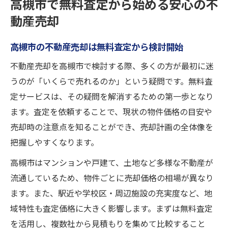
高槻市で無料査定から始める安心の不
ト
動産売却
高槻市の不動産売却に強い会社の特徴とは
高槻市の不動産売却は無料査定から検討開始
不動産売却を納得価格で進める高槻市のコツ
高槻市で不動産売却を納得価格に導く秘訣
不動産売却を高槻市で検討する際、多くの方が最初に迷
うのが「いくらで売れるのか」という疑問です。無料査
ランキングを参考に高槻市の不動産会社比
定サービスは、その疑問を解消するための第一歩となり
較
ます。査定を依頼することで、現状の物件価格の目安や
高槻市で査定無料サービスを賢く活用する
売却時の注意点を知ることができ、売却計画の全体像を
方法
把握しやすくなります。
相場を知って不動産売却の損を防ぐ高槻市
流
高槻市はマンションや戸建て、土地など多様な不動産が
流通しているため、物件ごとに売却価格の相場が異なり
高槻市の不動産売却は複数社比較がカギと
ます。また、駅近や学校区・周辺施設の充実度など、地
なる
域特性も査定価格に大きく影響します。まずは無料査定
無料査定なら高槻市の相場も手軽にチェック
を活用し、複数社から見積もりを集めて比較すること