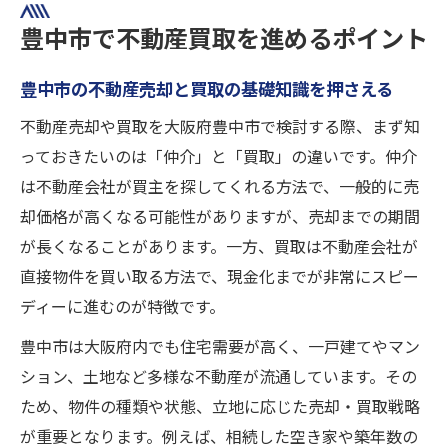
豊中市の不動産買取市場と売却の流れ解説
豊中市で不動産買取を進めるポイント
安心できる売却手続きの進め方を解説
豊中市の不動産売却と買取の基礎知識を押さえる
不動産売却手続きの流れと注意点を詳しく
不動産売却や買取を大阪府豊中市で検討する際、まず知
解説
っておきたいのは「仲介」と「買取」の違いです。仲介
豊中市で安心して不動産売却を始めるコツ
は不動産会社が買主を探してくれる方法で、一般的に売
不動産売却手続きに必要な書類と準備事項
却価格が高くなる可能性がありますが、売却までの期間
トラブル回避のための売却手続きポイント
が長くなることがあります。一方、買取は不動産会社が
信頼できる不動産売却サポートの選び方
直接物件を買い取る方法で、現金化までが非常にスピー
不動産売却を成功に導く実践知識
ディーに進むのが特徴です。
成功につながる不動産売却の戦略ポイント
豊中市は大阪府内でも住宅需要が高く、一戸建てやマン
不動産売却時に抑えたい実践的な交渉術
ション、土地など多様な不動産が流通しています。その
豊中市で高く売れる不動産売却の秘訣
ため、物件の種類や状態、立地に応じた売却・買取戦略
不動産売却の経験者が語る成功事例集
が重要となります。例えば、相続した空き家や築年数の