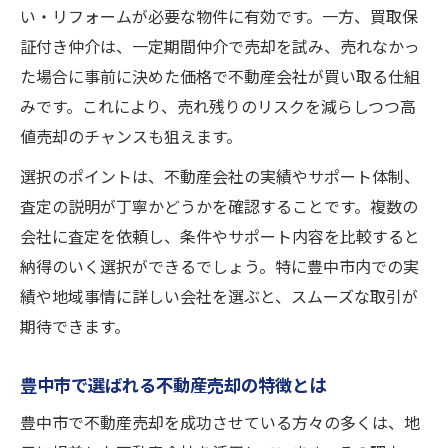
現金化までの買取手順と売却ポイント解説
い・リフォームが必要な物件に有効です。一方、買取保
不動産売却時の買取保証と即現金化の仕組
証付き仲介は、一定期間仲介で売却を試み、売れなかっ
み
た場合に事前に決めた価格で不動産会社が買い取る仕組
豊中市で迅速な不動産売却を実現する方法
みです。これにより、売れ残りのリスクを減らしつつ高
信頼できる不動産売却の選び方ガイド
値売却のチャンスも狙えます。
信頼できる不動産売却会社選びの基準とは
選択のポイントは、不動産会社の実績やサポート体制、
豊中市で安心して任せられる売却先の特徴
査定の説明が丁寧かどうかを確認することです。複数の
不動産売却で重視すべきサポート体制を解
会社に査定を依頼し、条件やサポート内容を比較すると
説
納得のいく選択ができるでしょう。特に豊中市内での実
績や地域事情に詳しい会社を選ぶと、スムーズな取引が
実績豊富な不動産売却会社の見極めポイン
期待できます。
ト
不動産売却を成功させるパートナーの選び
豊中市で選ばれる不動産売却の特徴とは
方
豊中市で不動産売却を成功させている方々の多くは、地