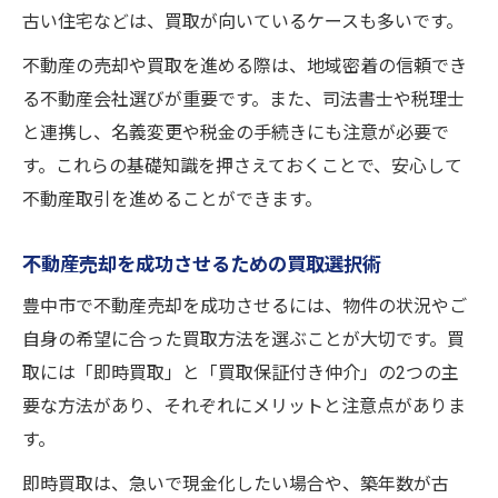
古い住宅などは、買取が向いているケースも多いです。
不動産売却を有利に進めるための現地調査
悩みに寄り添う豊中市の売却サポート術
不動産の売却や買取を進める際は、地域密着の信頼でき
不動産売却の悩みを解決するサポート体制
る不動産会社選びが重要です。また、司法書士や税理士
と連携し、名義変更や税金の手続きにも注意が必要で
豊中市で安心できる売却相談サービス活用
す。これらの基礎知識を押さえておくことで、安心して
法
不動産取引を進めることができます。
不動産売却の専門家と連携した安心サポー
ト
不動産売却を成功させるための買取選択術
売却後も安心できるアフターフォローの充
豊中市で不動産売却を成功させるには、物件の状況やご
実
自身の希望に合った買取方法を選ぶことが大切です。買
多様なニーズに応える売却サポートの特徴
取には「即時買取」と「買取保証付き仲介」の2つの主
素早い現金化を叶える買取の流れとは
要な方法があり、それぞれにメリットと注意点がありま
不動産売却で素早い現金化を実現するコツ
す。
買取による不動産売却のスピード対応術
即時買取は、急いで現金化したい場合や、築年数が古