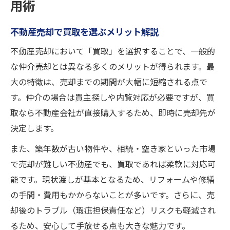
用術
茨木市で不動産売却が支持される背景を解
説
不動産売却で買取を選ぶメリット解説
地域で不動産売却が選ばれる決め手を知る
不動産売却において「買取」を選択することで、一般的
不動産売却が茨木市で選ばれるポイント整
な仲介売却とは異なる多くのメリットが得られます。最
理
大の特徴は、売却までの期間が大幅に短縮される点で
地元で不動産売却を選ぶ際の安心材料とは
す。仲介の場合は買主探しや内覧対応が必要ですが、買
買取で手間を省く不動産売却の進め方
取なら不動産会社が直接購入するため、即時に売却先が
買取型不動産売却で手間を減らす方法解説
決定します。
不動産売却の買取手順と負担軽減のコツ
また、築年数が古い物件や、相続・空き家といった市場
不動産売却を買取で簡単に進めるポイント
で売却が難しい不動産でも、買取であれば柔軟に対応可
手間を省く不動産売却の具体的な進め方
能です。現状渡しが基本となるため、リフォームや修繕
買取による不動産売却の流れと効率的な手
の手間・費用もかからないことが多いです。さらに、売
法
却後のトラブル（瑕疵担保責任など）リスクも軽減され
るため、安心して手放せる点も大きな魅力です。
老朽化物件でも安心できる売却ポイント