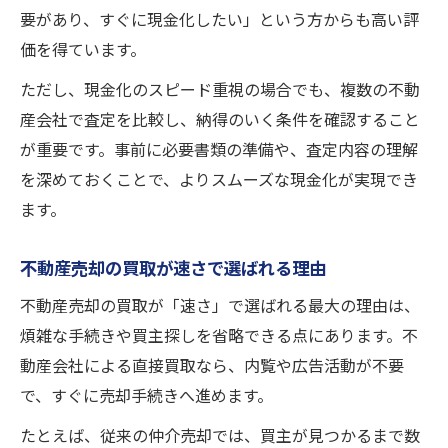
相続や空き家の不動産売却をスムーズに進
要があり、すぐに現金化したい」という方からも高い評
める
価を得ています。
スピーディーな不動産売却の流れを解説
ただし、現金化のスピード重視の場合でも、複数の不動
不動産売却をスピーディーに進める流れ
産会社で査定を比較し、納得のいく条件を確認すること
現金化までの不動産売却のステップ解説
が重要です。事前に必要書類の準備や、査定内容の理解
不動産売却でスムーズな流れを作る方法
を深めておくことで、よりスムーズな現金化が実現でき
売却完了までの不動産売却のポイント
ます。
不動産売却の流れと現金化までの実践術
不動産売却の買取が速さで選ばれる理由
不動産売却の買取が「速さ」で選ばれる最大の理由は、
煩雑な手続きや買主探しを省略できる点にあります。不
動産会社による直接買取なら、内覧や広告活動が不要
で、すぐに売却手続きへ進めます。
たとえば、従来の仲介売却では、買主が見つかるまで数