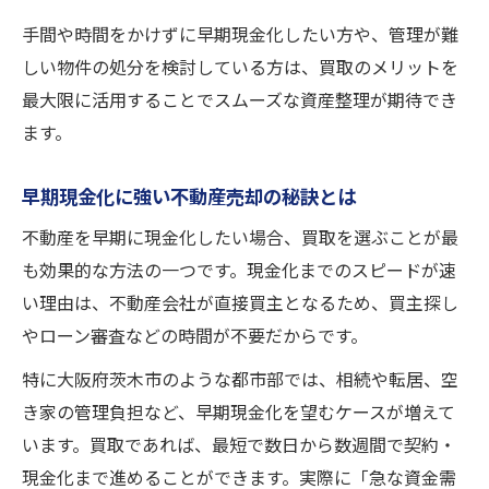
老朽化物件の不動産売却で安心を得る方法
手間や時間をかけずに早期現金化したい方や、管理が難
不動産売却で老朽化物件もスムーズ現金化
しい物件の処分を検討している方は、買取のメリットを
最大限に活用することでスムーズな資産整理が期待でき
老朽化物件の不動産売却ポイントを徹底解
ます。
説
不動産売却で古い物件を上手く売るコツ
早期現金化に強い不動産売却の秘訣とは
老朽化物件の不動産売却で注意すべき点
不動産を早期に現金化したい場合、買取を選ぶことが最
相続や空き家の処分に役立つ売却方法
も効果的な方法の一つです。現金化までのスピードが速
不動産売却で相続や空き家の負担を軽減
い理由は、不動産会社が直接買主となるため、買主探し
空き家の不動産売却を活用する実践的な方
やローン審査などの時間が不要だからです。
法
特に大阪府茨木市のような都市部では、相続や転居、空
相続物件の不動産売却で注意すべきポイン
き家の管理負担など、早期現金化を望むケースが増えて
ト
います。買取であれば、最短で数日から数週間で契約・
不動産売却で空き家問題を解決するコツ
現金化まで進めることができます。実際に「急な資金需