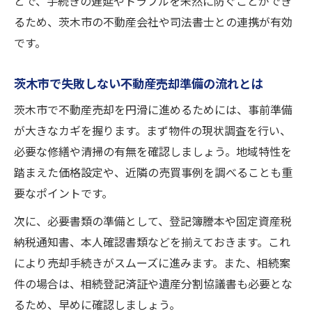
とで、手続きの遅延やトラブルを未然に防ぐことができ
不動産屋のサポートを活用した売却交渉術
るため、茨木市の不動産会社や司法書士との連携が有効
相続した共有不動産の売却時に起きやすい
です。
課題
茨木市の不動産売却で共有者が注意すべき
茨木市で失敗しない不動産売却準備の流れとは
点
茨木市で不動産売却を円滑に進めるためには、事前準備
専門家と連携した共有名義売却の安心ポイ
が大きなカギを握ります。まず物件の現状調査を行い、
ント
必要な修繕や清掃の有無を確認しましょう。地域特性を
空き家相続後の管理コストと売却計画の立て方
踏まえた価格設定や、近隣の売買事例を調べることも重
空き家相続後の管理負担と不動産売却の選
要なポイントです。
択肢
次に、必要書類の準備として、登記簿謄本や固定資産税
不動産売却時にかかるコストや税金の基礎
納税通知書、本人確認書類などを揃えておきます。これ
知識
により売却手続きがスムーズに進みます。また、相続案
茨木市で空き家を売却する際の計画ポイン
件の場合は、相続登記済証や遺産分割協議書も必要とな
ト
るため、早めに確認しましょう。