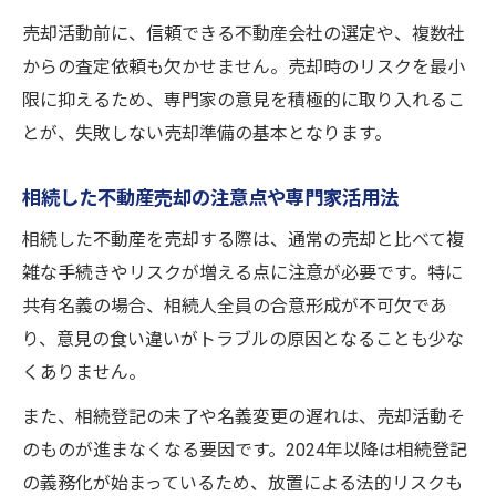
早期現金化を目指す空き家売却の進め方
売却活動前に、信頼できる不動産会社の選定や、複数社
不動産屋と相談しやすい空き家売却サポー
からの査定依頼も欠かせません。売却時のリスクを最小
ト例
限に抑えるため、専門家の意見を積極的に取り入れるこ
トラブル回避に役立つ売却手順のコツ
とが、失敗しない売却準備の基本となります。
不動産売却を安全に進めるための事前準備
相続不動産売却で起きやすいトラブルと防
相続した不動産売却の注意点や専門家活用法
止策
相続した不動産を売却する際は、通常の売却と比べて複
茨木市の不動産屋選びと安心の売却サポー
雑な手続きやリスクが増える点に注意が必要です。特に
ト
共有名義の場合、相続人全員の合意形成が不可欠であ
契約書や重要事項説明のポイントと注意点
り、意見の食い違いがトラブルの原因となることも少な
くありません。
専門家と連携することで得られるトラブル
回避策
また、相続登記の未了や名義変更の遅れは、売却活動そ
不動産売却の疑問を解消し安心して現金化へ
のものが進まなくなる要因です。2024年以降は相続登記
の義務化が始まっているため、放置による法的リスクも
不動産売却のよくある疑問と専門家の回答