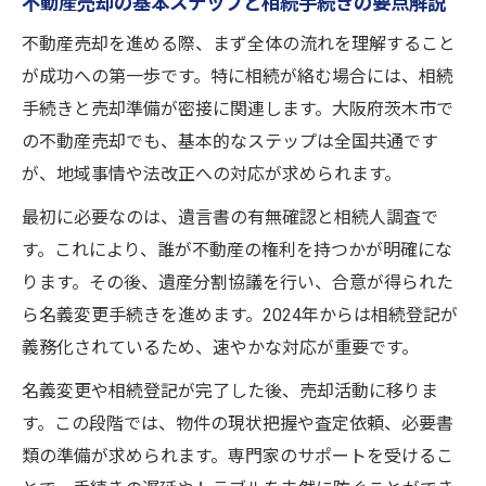
不動産売却の基本ステップと相続手続きの要点解説
不動産売却時に必要な相続手続きを整理
不動産売却に必要な相続登記と名義変更の
不動産売却を進める際、まず全体の流れを理解すること
流れ
が成功への第一歩です。特に相続が絡む場合には、相続
手続きと売却準備が密接に関連します。大阪府茨木市で
遺産分割協議書作成と不動産売却の関係性
の不動産売却でも、基本的なステップは全国共通です
を解説
が、地域事情や法改正への対応が求められます。
茨木市の不動産売却に強い専門家の活用ポ
イント
最初に必要なのは、遺言書の有無確認と相続人調査で
相続人調査から売却までの要所と注意すべ
す。これにより、誰が不動産の権利を持つかが明確にな
き点
ります。その後、遺産分割協議を行い、合意が得られた
ら名義変更手続きを進めます。2024年からは相続登記が
信頼できる不動産屋の選び方と手続き支援
義務化されているため、速やかな対応が重要です。
活用法
共有名義の不動産売却を円滑に進める方法
名義変更や相続登記が完了した後、売却活動に移りま
す。この段階では、物件の現状把握や査定依頼、必要書
共有名義不動産売却で必要な合意形成と流
類の準備が求められます。専門家のサポートを受けるこ
れ