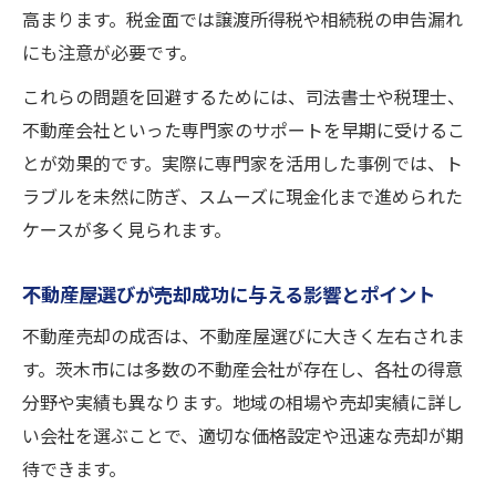
高まります。税金面では譲渡所得税や相続税の申告漏れ
例
にも注意が必要です。
茨木市で不動産売却を安心して進める方法
相続不動産売却の費用や税金に関する基礎
これらの問題を回避するためには、司法書士や税理士、
知識
不動産会社といった専門家のサポートを早期に受けるこ
とが効果的です。実際に専門家を活用した事例では、ト
不動産屋の選び方と現金化までの流れを再
ラブルを未然に防ぎ、スムーズに現金化まで進められた
確認
ケースが多く見られます。
実績豊富な不動産屋を活用した安心サポー
ト法
不動産屋選びが売却成功に与える影響とポイント
不動産売却の成否は、不動産屋選びに大きく左右されま
す。茨木市には多数の不動産会社が存在し、各社の得意
分野や実績も異なります。地域の相場や売却実績に詳し
い会社を選ぶことで、適切な価格設定や迅速な売却が期
待できます。